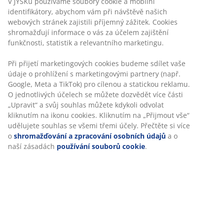
Polštář z umělého vlákna v rozměru 70x80 cm se
vzdušnou náplní ze 70 % Fossflakes vloček a 30 %
silikonizovaného kuličkového vlákna, 900 g. Měkký
potah ze 100% bavlněného batistu. Praní na 60 °C.
Skladová položka: 4316901
Specifikace
Hodnocení
(
352
)
O značce