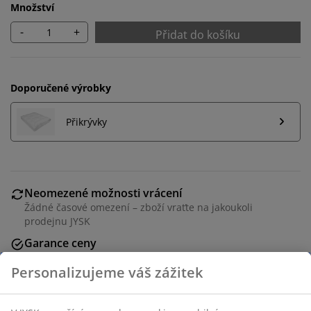
Množství
-
+
Přidat do košíku
Doporučené výrobky
Přikrývky
Neomezené možnosti vrácení
Žádné časové omezení – zboží vraťte na jakoukoli
prodejnu JYSK
Garance ceny
30-denní garance ceny na všechny výrobky
Flexibilní možnosti doručení
Rychlá a snadná doprava podle vašich představ