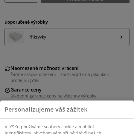
Doporučené výrobky
Přikrývky
Neomezené možnosti vrácení
Žádné časové omezení – zboží vraťte na jakoukoli
prodejnu JYSK
Garance ceny
30-denní garance ceny na všechny výrobky
Flexibilní možnosti doručení
Rychlá a snadná doprava podle vašich představ
Polštář z umělého vlákna v rozměru 50x70 cm s