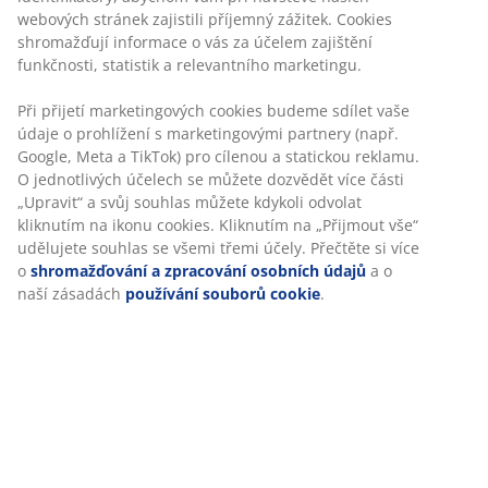
unikátní náplní ze silikonizovaného vlákna (100%
recyklováno), které připomíná prachové peří, 1045 g.
Měkké lehké prachové peří si udržuje svůj objem a lze
jej snadno sklepat na správné místo. Měkký potah ze
100% bavlněného batistu. Praní na 60 °C.
Skladová položka: 4351104
Specifikace
Hodnocení
(
695
)
Doprava