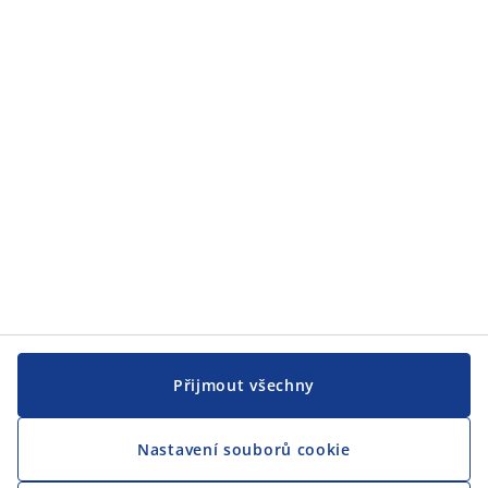
JYSK
JYSK
CENTRÁLA
Sledovat JYSK
Jsme hrdým partnerem Českého paralympijského týmu