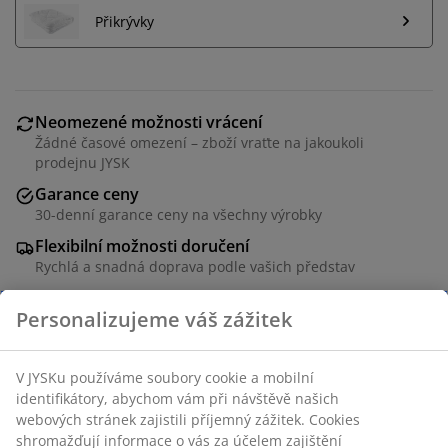
Přikrývky
Neomezené možnosti vrácení
Žádné časové omezení – zboží vraťte na jakoukoli
prodejnu JYSK
Garance ceny
30-denní garance ceny na všechny výrobky
Flexibilní možnosti doručení
Rychlá a snadná doprava podle vašich představ
Polštář v rozměru 50x70 cm s lehkou náplní z dutého
vlákna (100% recyklováno), 450 g. Měkký potah ze 100%
polyesterového mikrovlákna. Praní na 60 °C.