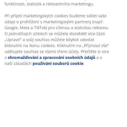
Skladová položka: 4252204
Specifikace
Hodnocení
(
68
)
Doprava
Personalizujeme váš zážitek