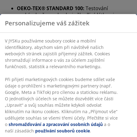
OEKO-TEX® STANDARD 100:
Testování
prokázalo, že neobsahuje škodlivé látky a je
zdravotně nezávadný
Personalizujeme váš zážitek
Vysoký polštář s nastavitelnou výškou
Náplň z drcené paměťové pěny lze odebrat, takže
V JYSKu používáme soubory cookie a mobilní
výšku polštáře lze nastavit tak, jak vám nejlépe
identifikátory, abychom vám při návštěvě našich
vyhovuje. Obecně platí, že výška polštáře by měla
webových stránek zajistili příjemný zážitek. Cookies
pomáhat udržet krk a páteř v rovině. Správná výška se
shromažďují informace o vás za účelem zajištění
odvíjí především od toho, v jaké poloze spíte, ale roli
funkčnosti, statistik a relevantního marketingu.
hraje i tvrdost vaší matrace.
Při přijetí marketingových cookies budeme sdílet vaše
Drcená paměťová pěna
údaje o prohlížení s marketingovými partnery (např.
Paměťová pěna se přesně vytvaruje podle krku a
Google, Meta a TikTok) pro cílenou a statickou reklamu.
ramen. Díky tomu se hlava pohodlně zaboří do
O jednotlivých účelech se můžete dozvědět více části
polštáře a váha se rovnoměrně rozloží, takže ulevuje
„Upravit“ a svůj souhlas můžete kdykoli odvolat
kliknutím na ikonu cookies. Kliknutím na „Přijmout vše“
svalům a kloubům od tlaku. Vzdušná pěna má
udělujete souhlas se všemi třemi účely. Přečtěte si více
otevřenou strukturu, která zlepšuje cirkulaci vzduchu v
o
shromažďování a zpracování osobních údajů
a o
polštáři. Navíc ji neovlivňuje teplota v pokoji, takže
naší zásadách
používání souborů cookie
.
zůstává elastická a stabilní i v chladném prostředí.