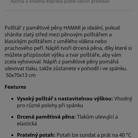
Rychlá a snadná doprava podle vašich představ
Polštář z paměťové pěny HAMAR je ideální, pokud
sháníte zlatý střed mezi pěnovým polštářem a
klasickým polštářem z umělého vlákna nebo
prachového peří. Náplň tvoří drcená pěna, díky které si
můžete přizpůsobit výšku a tvar polštáře, aby vám
zcela vyhovoval. Náplň z paměťové pěny pomáhá
ulevovat tlaku, takže zůstanete v pohodlí i ve spánku.
50x70x13 cm
Features
Vysoký polštář s nastavitelnou výškou:
Vhodný
pro různé polohy při spánku
Drcená paměťová pěna:
Tlakům ulevující a
elastická
Pratelný potah:
Potah lze sundat a prát na 40 °C