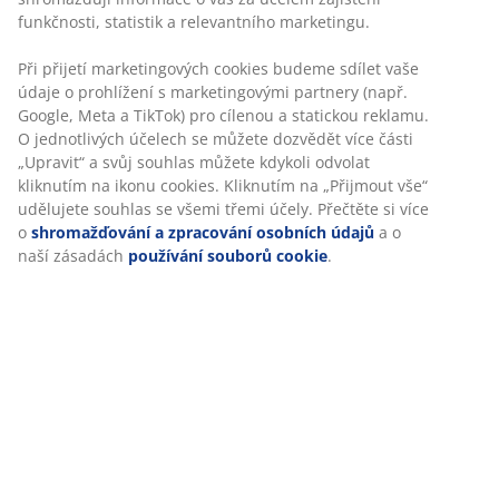
Specifikace
Hodnocení
(
82
)
O značce
Doprava