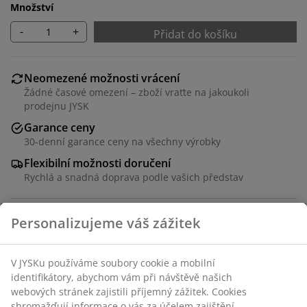
Množství
-
+
Přidat do košíku
Neomezené možnosti vrácení
Žádné časové omezení – zboží vraťte na jakoukoli
prodejnu JYSK
Garance ceny
30-denní garance ceny na všechny výrobky
Flexibilní možnosti doručení
Rychlá a snadná doprava podle vašich představ
100% bavlněný perkál. Odolné povlečení z jemných,
úzce tkaných vláken. Výjimečně jemné na dotyk s
matným povrchem. 140x200 cm
Skladová položka: 1843670