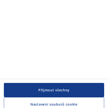
Zákaznický servis
JYSK
JYSK
CENTRÁLA
Sledovat JYSK
Jsme hrdým partnerem Českého paralympijského týmu