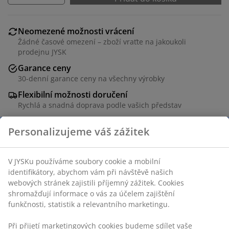
Neomezené možnosti vrácení
Žádné časové omezení – zboží vraťte na jakoukoli
prodejnu JYSK
Garance ceny
30-denní garance ceny na všechny výrobky
Flexibilní možnosti doručení
Rychlá a snadná doprava podle vašich představ
Skladová položka: 7372772
Specifikace