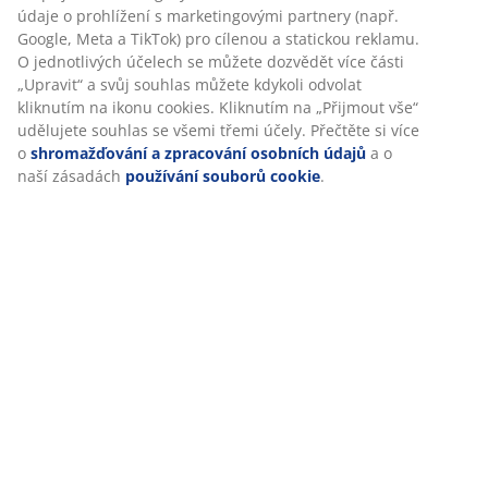
Hodnocení
(
16
)
Personalizujeme váš zážitek
Doprava
V JYSKu používáme soubory cookie a mobilní identifikátory,
abychom vám při návštěvě našich webových stránek zajistili
příjemný zážitek. Cookies shromažďují informace o vás za účel
zajištění funkčnosti, statistik a relevantního marketingu.
Při přijetí marketingových cookies budeme sdílet vaše údaje o
prohlížení s marketingovými partnery (např. Google, Meta a TikT
pro cílenou a statickou reklamu. O jednotlivých účelech se může
dozvědět více části „Upravit“ a svůj souhlas můžete kdykoli odvo
kliknutím na ikonu cookies. Kliknutím na „Přijmout vše“ udělujet
souhlas se všemi třemi účely. Přečtěte si více o
shromažďování 
zpracování osobních údajů
a o naší zásadách
používání soubo
cookie
.