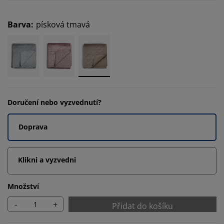
Barva
:
písková tmavá
Doručení nebo vyzvednutí?
Doprava
Klikni a vyzvedni
Množství
-
+
Přidat do košíku