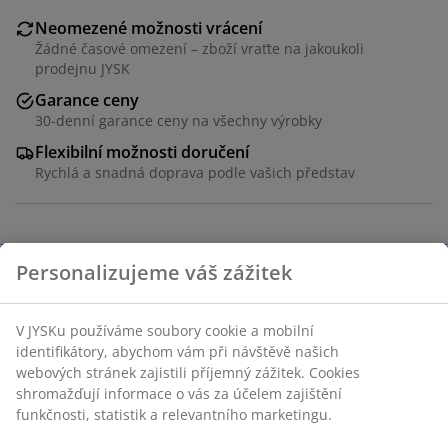
Neomezené možnosti vrácení
Žádné časové omezení – zboží vraťte na jakoukoli
prodejnu JYSK
Garance ceny
30-denní garance ceny na všechny výrobky
Flexibilní možnosti doručení
Rychlá a snadná doprava podle vašich představ
Potah ze 100% polyesteru (50 % recyklováno). Velur.
220x240 cm
Skladová položka: 4616900
Personalizujeme váš zážitek
V JYSKu používáme soubory cookie a mobilní identifikátory,
Specifikace
abychom vám při návštěvě našich webových stránek