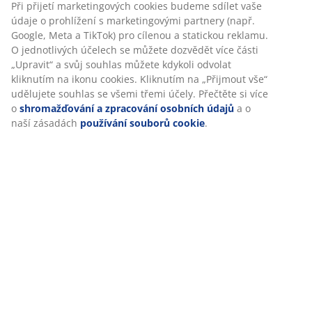
zajistili příjemný zážitek. Cookies shromažďují informace o
vás za účelem zajištění funkčnosti, statistik a relevantního
marketingu.
Hodnocení
(
26
)
Při přijetí marketingových cookies budeme sdílet vaše
údaje o prohlížení s marketingovými partnery (např.
Google, Meta a TikTok) pro cílenou a statickou reklamu. O
jednotlivých účelech se můžete dozvědět více části
Doprava
„Upravit“ a svůj souhlas můžete kdykoli odvolat kliknutím
na ikonu cookies. Kliknutím na „Přijmout vše“ udělujete
souhlas se všemi třemi účely. Přečtěte si více o
shromažďování a zpracování osobních údajů
a o naší
zásadách
používání souborů cookie
.