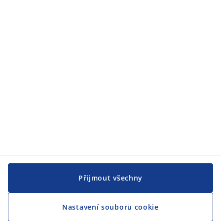
JYSK
JYSK
CENTRÁLA
Sledovat JYSK
Jsme hrdým partnerem Českého paralympijského týmu