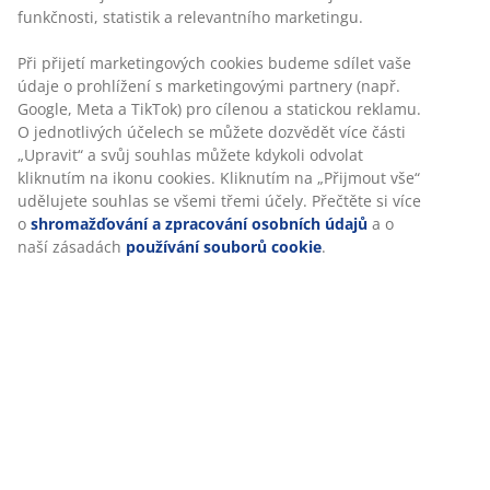
Skladová položka: 1439101
Specifikace
Hodnocení
(
155
)
Doprava