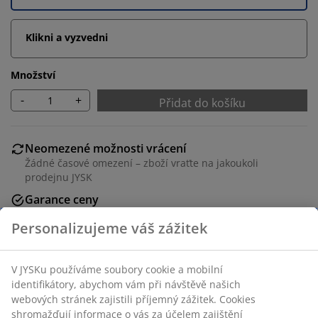
Klikni a vyzvedni
Množství
-
+
Přidat do košíku
Neomezené možnosti vrácení
Žádné časové omezení – zboží vraťte na jakoukoli
prodejnu JYSK
Garance ceny
30-denní garance ceny na všechny výrobky
Flexibilní možnosti doručení
Rychlá a snadná doprava podle vašich představ
100% bavlna. 220x250 cm