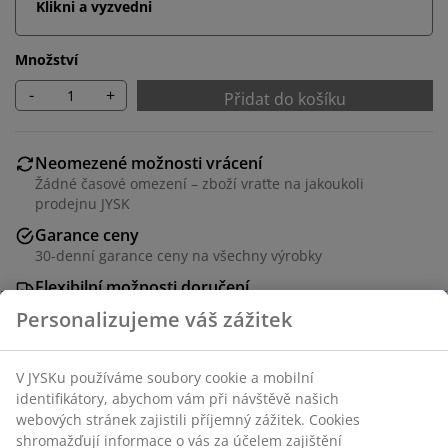
Klikni a vyzvedni
Množství
-
+
Přidat do košíku
Neomezené možnosti vrácení
Žádné časové omezení – zboží vraťte na jakoukoli
prodejnu JYSK
Garance ceny
30-denní garance ceny na všechny výrobky
Flexibilní možnosti doručení
Rychlá a snadná doprava podle vašich představ
Personalizujeme váš zážitek
V JYSKu používáme soubory cookie a mobilní
Skladová položka: 1624044
identifikátory, abychom vám při návštěvě našich
webových stránek zajistili příjemný zážitek. Cookies
shromažďují informace o vás za účelem zajištění