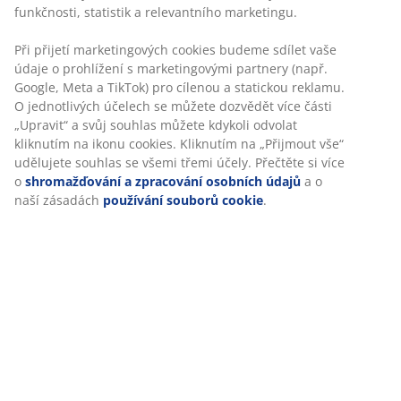
funkčnosti, statistik a relevantního marketingu.
Specifikace
Při přijetí marketingových cookies budeme sdílet vaše
údaje o prohlížení s marketingovými partnery (např.
Google, Meta a TikTok) pro cílenou a statickou reklamu.
Hodnocení
O jednotlivých účelech se můžete dozvědět více části
(
13
)
„Upravit“ a svůj souhlas můžete kdykoli odvolat
kliknutím na ikonu cookies. Kliknutím na „Přijmout vše“
udělujete souhlas se všemi třemi účely. Přečtěte si více
o
shromažďování a zpracování osobních údajů
a o
O značce
naší zásadách
používání souborů cookie
.
Doprava