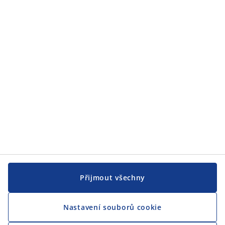
JYSK
JYSK
CENTRÁLA
Sledovat JYSK
Přijmout všechny
Nastavení souborů cookie
Jsme hrdým partnerem Českého paralympijského týmu