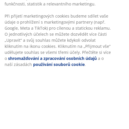
Specifikace
Hodnocení
(
13
)
O značce
Doprava