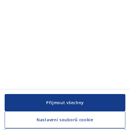
JYSK
JYSK
CENTRÁLA
Sledovat JYSK
Jsme hrdým partnerem Českého paralympijského týmu