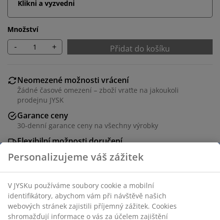
Klikni a vyzvedni
Množství
-
+
Přidat do košíku
Neomezené možnosti vrácení
Žádné časové omezení – zboží vraťte na jakoukoli
prodejnu JYSK
Garance ceny
30-denní garance ceny na všechny výrobky
Flexibilní možnosti doručení
Rychlá a snadná doprava podle vašich představ
Skladová položka: 1624044