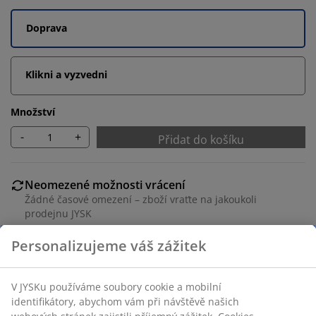
Doprava
Klikni a vyzvedni
Množství
-
+
Přidat do košíku
Neomezené možnosti vrácení
Žádné časové omezení – zboží vraťte na jakoukoli
prodejnu JYSK
Garance ceny
30-denní garance ceny na všechny výrobky
Flexibilní možnosti doručení
Rychlá a snadná doprava podle vašich představ