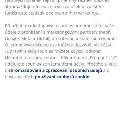
Skladová položka: 1448742
Specifikace
Hodnocení
(
24
)
O značce
Doprava