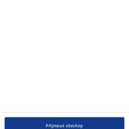
Kategorie
Zákaznický servis
Zákaznický servis
JYSK
JYSK
CENTRÁLA
Sledovat JYSK
Přijmout všechny