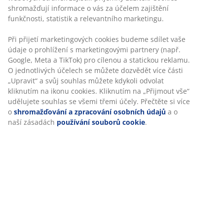
shromažďují informace o vás za účelem zajištění
Skladová položka: 1449001
funkčnosti, statistik a relevantního marketingu.
Při přijetí marketingových cookies budeme sdílet vaše
údaje o prohlížení s marketingovými partnery (např.
Google, Meta a TikTok) pro cílenou a statickou reklamu.
Specifikace
O jednotlivých účelech se můžete dozvědět více části
„Upravit“ a svůj souhlas můžete kdykoli odvolat
kliknutím na ikonu cookies. Kliknutím na „Přijmout vše“
Hodnocení
udělujete souhlas se všemi třemi účely. Přečtěte si více
o
shromažďování a zpracování osobních údajů
a o
(
95
)
naší zásadách
používání souborů cookie
.
O značce
Doprava