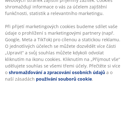
Skladová položka: 1449042
Specifikace
Hodnocení
(
24
)
O značce
Doprava