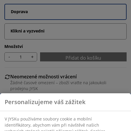
Doprava
Klikni a vyzvedni
Množství
-
+
Přidat do košíku
Neomezené možnosti vrácení
Žádné časové omezení – zboží vraťte na jakoukoli
prodejnu JYSK
Garance ceny
30-denní garance ceny na všechny výrobky
Flexibilní možnosti doručení
Rychlá a snadná doprava podle vašich představ