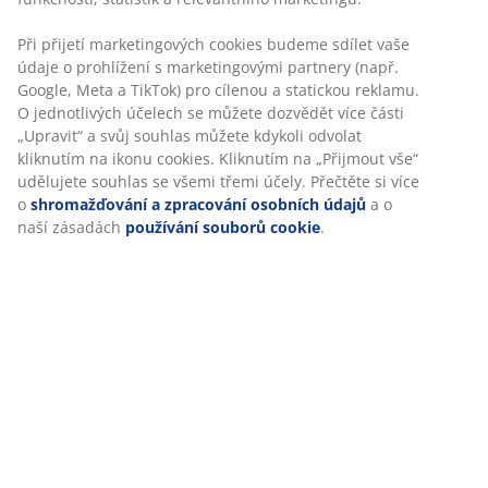
Specifikace
Hodnocení
(
120
)
Doprava
Personalizujeme váš zážitek