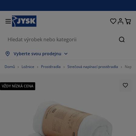
Postele a matrace
Úložné prostory
Obývací pokoj
Domácnost
Koupelna
Pracovna
Zahrada
Ložnice
Chodba
Jídelna
Okno
Hleda
brazit vše
brazit vše
brazit vše
brazit vše
brazit vše
brazit vše
brazit vše
brazit vše
brazit vše
brazit vše
brazit vše
Vyberte svou prodejnu
trace
užinové matrace
čníky
ncelářský nábytek
hovky
oly
tní skříně
bytek do chodby
clony a závěsy
hradní nábytek
korace
Domů
Ložnice
Prostěradla
Strečová napínací prostěradla
Napína
stele
nové matrace
til
ožné prostory
esla a taburety
dle
ožný nábytek
 stěnu
lety
hradní polstry
til
VŽDY NÍZKÁ CENA
ť proti hmyzu
ožné boxy na polstry
ikrývky
xspring postele
upelnové doplňky
olky
ožné prostory
bytek do chodby
lá úložná řešení
ostírání
enní fólie
stínění zahrady a terasy
če o nábytek/doplňky
lštáře
chní matrace
aní
ožné prostory
lé úložné prostory
til
ěny
45%
íslušenství
plňky na zahradu
 stolky
če o nábytek/doplňky
žní prádlo
rániče matrací
chyně
12.5%