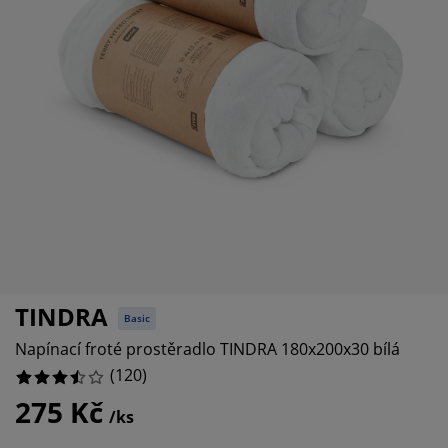
če o nábytek/doplňky
nkovní osvětlení
ostěradla
stelové rámy
větlení
13.333333333333334%
mping
tní skříně
xspring rámy s úložným prostorem
mácnost
6.666666666666667%
22.5%
bytek do ložnice
šty
tský pokoj
tské matrace
aní
tské postele
o mazlíčky
TINDRA
Basic
Napínací froté prostěradlo TINDRA 180x200x30 bílá
(
120
)
275 Kč
/ks