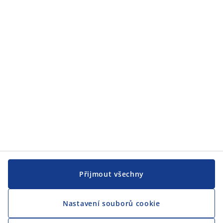
JYSK
JYSK
CENTRÁLA
Sledovat JYSK
Jsme hrdým partnerem Českého paralympijského týmu