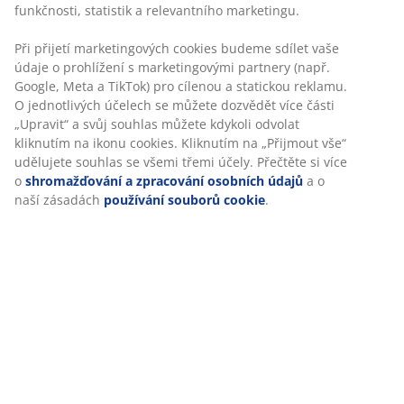
Skladová položka: 1626942
Personalizujeme váš zážitek
Specifikace
V JYSKu používáme soubory cookie a mobilní identifikátory,
abychom vám při návštěvě našich webových stránek zajistili
příjemný zážitek. Cookies shromažďují informace o vás za
účelem zajištění funkčnosti, statistik a relevantního
Hodnocení
marketingu.
(
346
)
Při přijetí marketingových cookies budeme sdílet vaše údaje o
prohlížení s marketingovými partnery (např. Google, Meta a
TikTok) pro cílenou a statickou reklamu. O jednotlivých účelech
Doprava
se můžete dozvědět více části „Upravit“ a svůj souhlas můžete
kdykoli odvolat kliknutím na ikonu cookies. Kliknutím na
„Přijmout vše“ udělujete souhlas se všemi třemi účely. Přečtěte
si více o
shromažďování a zpracování osobních údajů
a o naší
zásadách
používání souborů cookie
.