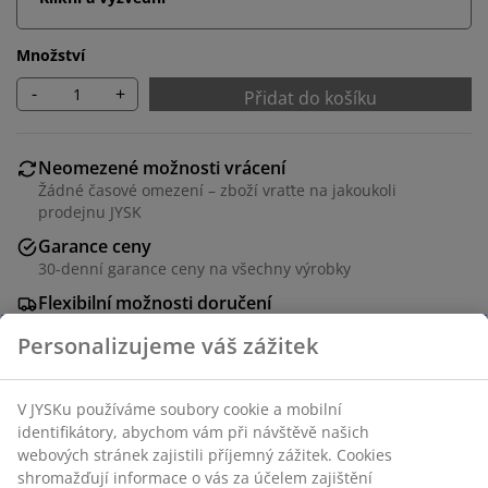
Množství
-
+
Přidat do košíku
Neomezené možnosti vrácení
Žádné časové omezení – zboží vraťte na jakoukoli
prodejnu JYSK
Garance ceny
30-denní garance ceny na všechny výrobky
Flexibilní možnosti doručení
Rychlá a snadná doprava podle vašich představ
Polyester/bavlna. Elastické prostěradlo vhodné na
všechny typy matrací. S elastickými okraji. 180x200x30
cm