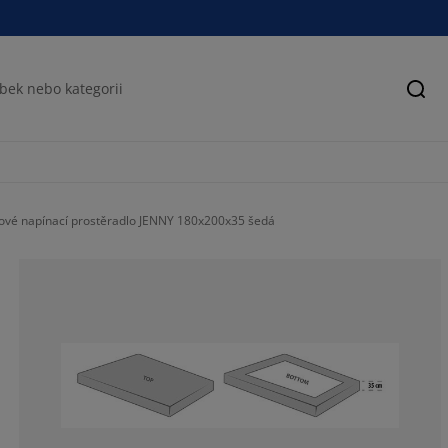
Hled
ové napínací prostěradlo JENNY 180x200x35 šedá
73.09941520467
11.69590643274