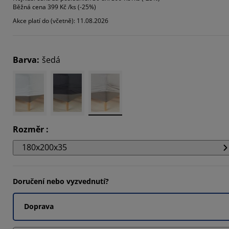
Běžná cena
399 Kč /ks (-25%)
842%
Akce platí do (včetně): 11.08.2026
134%
122%
Barva
:
šedá
Rozměr
:
180x200x35
Doručení nebo vyzvednutí?
Doprava