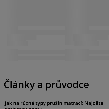
Články a průvodce
Jak na různé typy pružin matrací: Najděte
správnou oporu