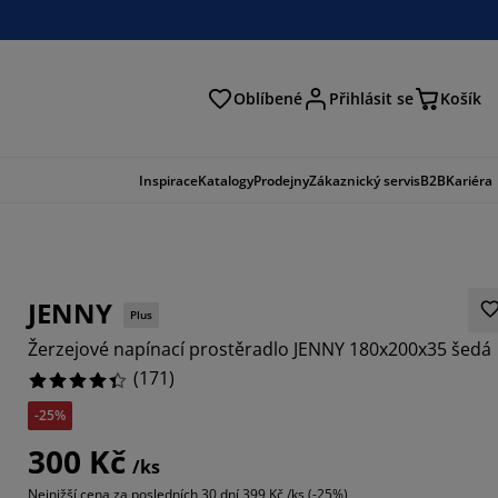
Oblíbené
Přihlásit se
Košík
at
Inspirace
Katalogy
Prodejny
Zákaznický servis
B2B
Kariéra
JENNY
Plus
Žerzejové napínací prostěradlo JENNY 180x200x35 šedá
(
171
)
-25%
837%
300 Kč
/ks
8536%
Nejnižší cena za posledních 30 dní
399 Kč /ks (-25%)