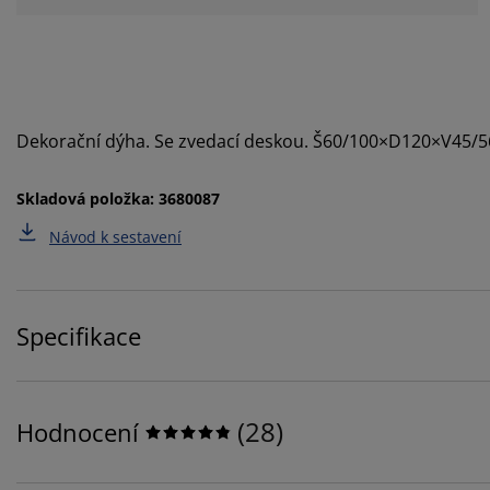
Dekorační dýha. Se zvedací deskou. Š60/100×D120×V45/
Skladová položka: 3680087
Návod k sestavení
Specifikace
(
28
)
Hodnocení