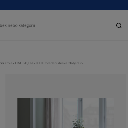
Hled
ční stolek DAUGBJERG D120 zvedací deska zlatý dub
85.7142857142
7.14285714285