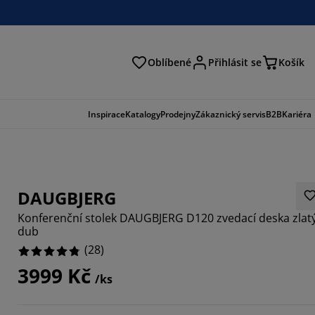
Oblíbené
Přihlásit se
Košík
at
Inspirace
Katalogy
Prodejny
Zákaznický servis
B2B
Kariéra
DAUGBJERG
Konferenční stolek DAUGBJERG D120 zvedací deska zlat
dub
(
28
)
3999 Kč
/ks
8571%
7142%