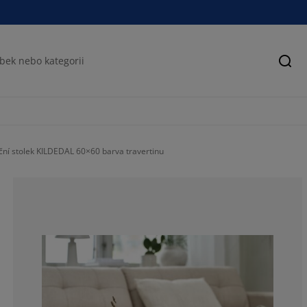
Hled
ní stolek KILDEDAL 60×60 barva travertinu
46.1538461538
23.0769230769