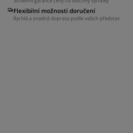
30-denní garance ceny na všechny výrobky
Flexibilní možnosti doručení
Rychlá a snadná doprava podle vašich představ