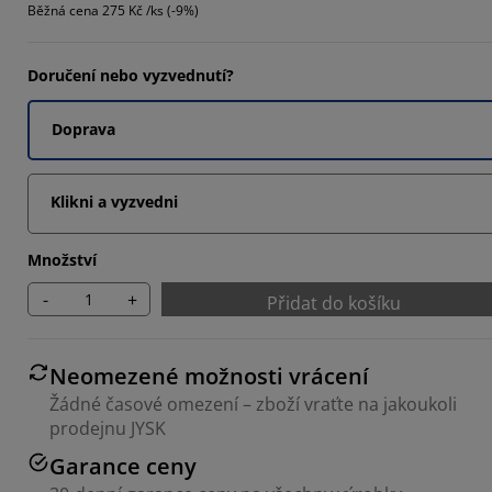
Běžná cena
275 Kč /ks (-9%)
15385%
76925%
Doručení nebo vyzvednutí?
76925%
Doprava
Klikni a vyzvedni
Množství
-
+
Přidat do košíku
Neomezené možnosti vrácení
Žádné časové omezení – zboží vraťte na jakoukoli
prodejnu JYSK
Garance ceny