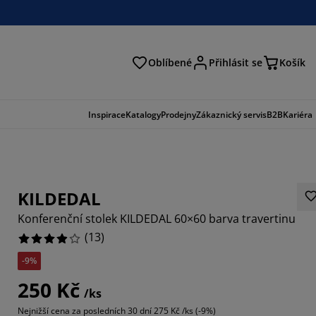
Oblíbené
Přihlásit se
Košík
at
Inspirace
Katalogy
Prodejny
Zákaznický servis
B2B
Kariéra
KILDEDAL
Konferenční stolek KILDEDAL 60×60 barva travertinu
(
13
)
-9%
4615%
250 Kč
/ks
23077%
Nejnižší cena za posledních 30 dní
275 Kč /ks (-9%)