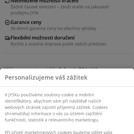
Neomezené možnosti vrácení
Žádné časové omezení – zboží vraťte na jakoukoli
prodejnu JYSK
Garance ceny
30-denní garance ceny na všechny výrobky
Flexibilní možnosti doručení
Rychlá a snadná doprava podle vašich představ
Vláknocement a oxid hořečnatý. Ø34xV46 cm
Personalizujeme váš zážitek
Skladová položka: 3690442
V JYSKu používáme soubory cookie a mobilní
Návod k sestavení
identifikátory, abychom vám při návštěvě našich
webových stránek zajistili příjemný zážitek. Cookies
shromažďují informace o vás za účelem zajištění
funkčnosti, statistik a relevantního marketingu.
Specifikace
Při přijetí marketingových cookies budeme sdílet vaše