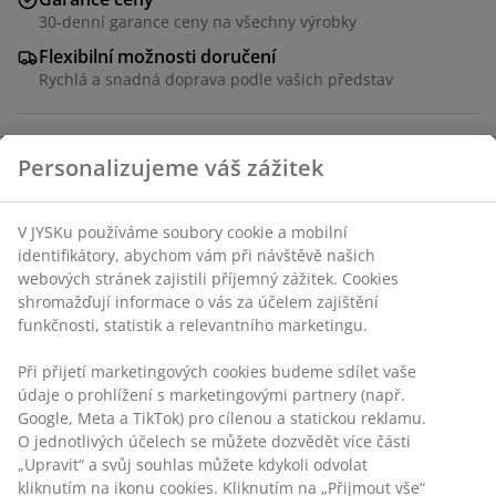
30-denní garance ceny na všechny výrobky
Flexibilní možnosti doručení
Rychlá a snadná doprava podle vašich představ
Ocel. Š62 x V69 x H50 cm
Personalizujeme váš zážitek
Skladová položka: 3612024
V JYSKu používáme soubory cookie a mobilní
Návod k sestavení
identifikátory, abychom vám při návštěvě našich
webových stránek zajistili příjemný zážitek. Cookies
shromažďují informace o vás za účelem zajištění
funkčnosti, statistik a relevantního marketingu.
Specifikace
Při přijetí marketingových cookies budeme sdílet vaše
údaje o prohlížení s marketingovými partnery (např.
Google, Meta a TikTok) pro cílenou a statickou reklamu.
Hodnocení
O jednotlivých účelech se můžete dozvědět více části
„Upravit“ a svůj souhlas můžete kdykoli odvolat
(
6
)
kliknutím na ikonu cookies. Kliknutím na „Přijmout vše“