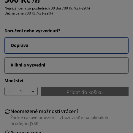
/ks
Nejnižší cena za posledních 30 dní
700 Kč /ks (-29%)
Běžná cena
700 Kč /ks (-29%)
Doručení nebo vyzvednutí?
Doprava
Klikni a vyzvedni
Množství
-
+
Přidat do košíku
Neomezené možnosti vrácení
Žádné časové omezení – zboží vraťte na jakoukoli
prodejnu JYSK
Garance ceny