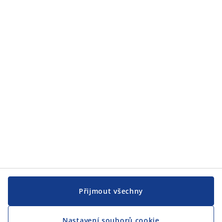
Zákaznický servis
JYSK
JYSK
CENTRÁLA
Sledovat JYSK
Jsme hrdým partnerem Českého paralympijského týmu