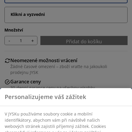
Klikni a vyzvedni
Množství
-
+
Přidat do košíku
Neomezené možnosti vrácení
Žádné časové omezení – zboží vraťte na jakoukoli
prodejnu JYSK
Garance ceny
30-denní garance ceny na všechny výrobky
Flexibilní možnosti doručení
Rychlá a snadná doprava podle vašich představ
Skladová položka: 3630046