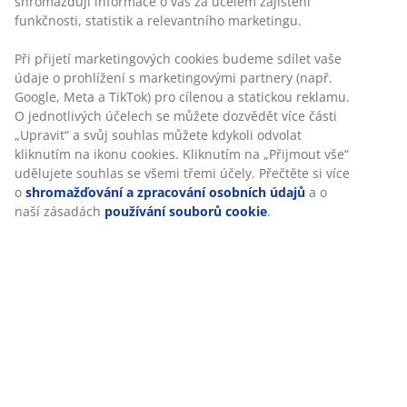
Návod k sestavení
Specifikace
Hodnocení
(
8
)
Doprava