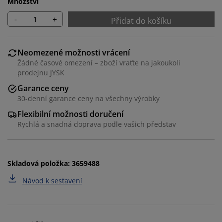
Množství
-
+
Přidat do košíku
Neomezené možnosti vrácení
Žádné časové omezení – zboží vraťte na jakoukoli
prodejnu JYSK
Garance ceny
30-denní garance ceny na všechny výrobky
Flexibilní možnosti doručení
Rychlá a snadná doprava podle vašich představ
Personalizujeme váš zážitek
Skladová položka: 3659488
V JYSKu používáme soubory cookie a mobilní
Návod k sestavení
identifikátory, abychom vám při návštěvě našich
webových stránek zajistili příjemný zážitek. Cookies
shromažďují informace o vás za účelem zajištění
funkčnosti, statistik a relevantního marketingu.