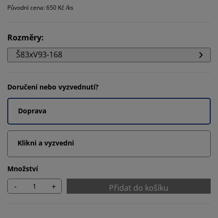
Původní cena: 650 Kč /ks
Rozměry
:
Š83xV93-168
Doručení nebo vyzvednutí?
Doprava
Klikni a vyzvedni
Množství
-
+
Přidat do košíku