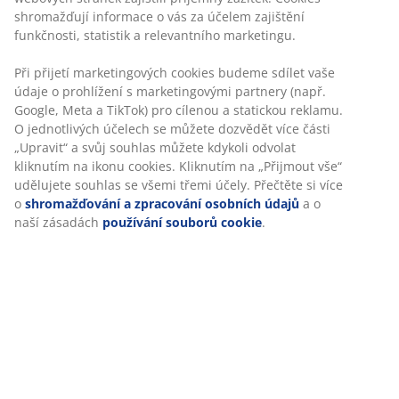
Skladová položka: 3811216
Návod k sestavení
Specifikace
Hodnocení
(
1620
)
Doprava
Personalizujeme váš zážitek