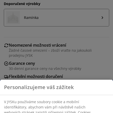
Doporučené výrobky
Ramínka
Neomezené možnosti vrácení
Žádné časové omezení – zboží vraťte na jakoukoli
prodejnu JYSK
Garance ceny
30-denní garance ceny na všechny výrobky
Flexibilní možnosti doručení
Rychlá a snadná doprava podle vašich představ
Chrom a plast. Nastavitelná výška. Š83 x V93-168 x H43
cm