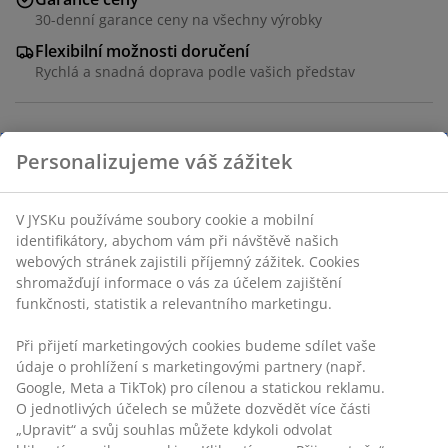
30-denní garance ceny na všechny výrobky
Flexibilní možnosti doručení
Rychlá a snadná doprava podle vašich představ
Venkovní umělá rostlina se vzorovanými listy v
Personalizujeme váš zážitek
odstínech zelené. Tato závěsná rostlina je ideální k
umístění do závěsného květináče nebo na polici, aby
V JYSKu používáme soubory cookie a mobilní
vytvořila útulnou atmosféru na vaší terase nebo
identifikátory, abychom vám při návštěvě našich
balkónu. Ø35×V30 cm
webových stránek zajistili příjemný zážitek. Cookies
shromažďují informace o vás za účelem zajištění
Skladová položka: 6425058
funkčnosti, statistik a relevantního marketingu.
Při přijetí marketingových cookies budeme sdílet vaše
údaje o prohlížení s marketingovými partnery (např.
Specifikace
Google, Meta a TikTok) pro cílenou a statickou reklamu.
O jednotlivých účelech se můžete dozvědět více části
„Upravit“ a svůj souhlas můžete kdykoli odvolat