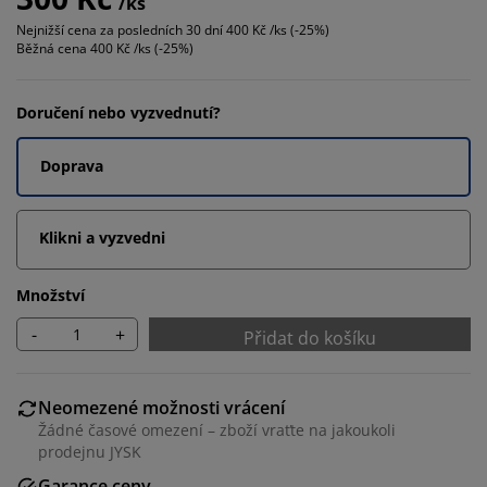
/ks
Nejnižší cena za posledních 30 dní
400 Kč /ks (-25%)
Běžná cena
400 Kč /ks (-25%)
Doručení nebo vyzvednutí?
Doprava
Klikni a vyzvedni
Množství
-
+
Přidat do košíku
Neomezené možnosti vrácení
Žádné časové omezení – zboží vraťte na jakoukoli
prodejnu JYSK
Garance ceny