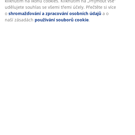
kliknutím na ikonu cookies. Kliknutím na „Přijmout vše“
Hodnocení
udělujete souhlas se všemi třemi účely. Přečtěte si více
o
shromažďování a zpracování osobních údajů
a o
(
1
)
naší zásadách
používání souborů cookie
.
Doprava