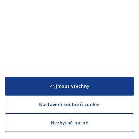
CENTRÁLA
Sledovat JYSK
Přijmout všechny
Nastavení souborů cookie
Jsme hrdým partnerem Českého paralympijského týmu
Nezbytně nutné