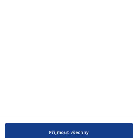
Kategorie
Zákaznický servis
Zákaznický servis
JYSK
JYSK
CENTRÁLA
Sledovat JYSK
Přijmout všechny