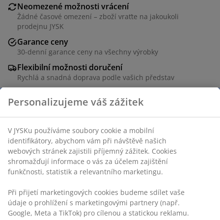
Neomezené možnosti vrácení
Žádné časové omezení – zboží vraťte na jakoukoli
prodejnu JYSK
Garance ceny
30-denní garance ceny na všechny výrobky
Flexibilní možnosti doručení
Rychlá a snadná doprava podle vašich představ
Personalizujeme váš zážitek
Černá ruční pumpička navržená pro rychlé a efektivní
nafukování. Pumpuje vzduch jak při zvednutí, tak při
V JYSKu používáme soubory cookie a mobilní
stlačení madla pro rychlé a efektivní použití. Pumpička
identifikátory, abychom vám při návštěvě našich
webových stránek zajistili příjemný zážitek. Cookies
má také funkci vypouštění vzduchu pro snadné
shromažďují informace o vás za účelem zajištění
vypouštění. Ideální jako kempingové vybavení, pro
funkčnosti, statistik a relevantního marketingu.
nafukování sportovních ptořeb nebo nafukovacího
nábytku. Díky lehké konstrukci se snadno přenáší a
Při přijetí marketingových cookies budeme sdílet vaše
snadno se s ní manipuluje. Š20×D12×V38 cm
údaje o prohlížení s marketingovými partnery (např.
Google, Meta a TikTok) pro cílenou a statickou reklamu.