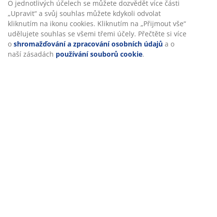
Skladová položka: 4725002
O jednotlivých účelech se můžete dozvědět více části
„Upravit“ a svůj souhlas můžete kdykoli odvolat
kliknutím na ikonu cookies. Kliknutím na „Přijmout vše“
udělujete souhlas se všemi třemi účely. Přečtěte si více
Specifikace
o
shromažďování a zpracování osobních údajů
a o
naší zásadách
používání souborů cookie
.
Hodnocení
(
6
)
Doprava