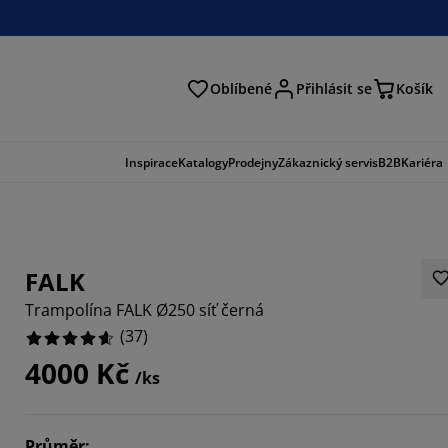
Oblíbené
Přihlásit se
Košík
at
Inspirace
Katalogy
Prodejny
Zákaznický servis
B2B
Kariéra
FALK
Trampolína FALK Ø250 síť černá
(
37
)
4000 Kč
/ks
7297%
2162%
Průměr
: