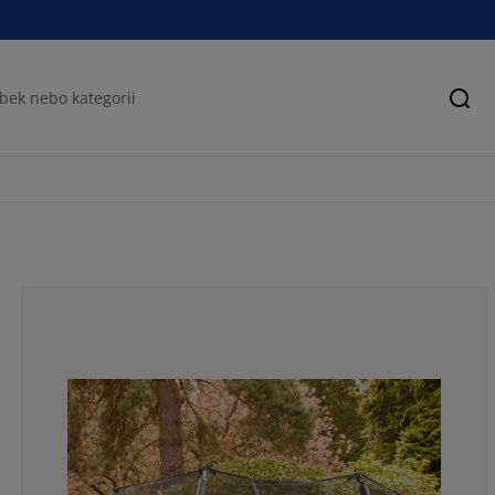
Hled
72.9729729729
21.6216216216