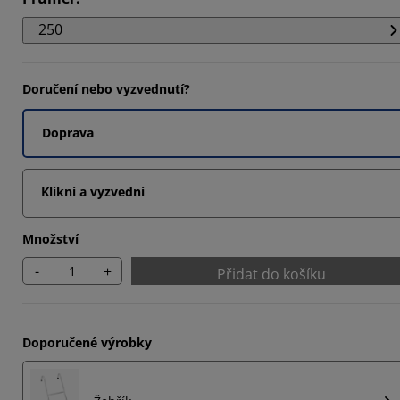
7026%
250
7026%
Doručení nebo vyzvednutí?
Doprava
Klikni a vyzvedni
Množství
-
+
Přidat do košíku
Doporučené výrobky