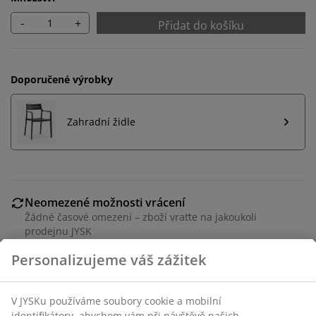
-
+
Přidat do košíku
Doporučené výrobky
Zahradní židle
Neomezené možnosti vrácení
Žádné časové omezení – zboží vraťte na jakoukoli
prodejnu JYSK
Garance ceny
30-denní garance ceny na všechny výrobky
Flexibilní možnosti doručení
Rychlá a snadná doprava podle vašich představ