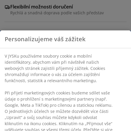
Flexibilní možnosti doručení
Rychlá a snadná doprava podle vašich představ
Váza z bílého dolomitu se zaobleným tvarem. Má
Personalizujeme váš zážitek
moderní přirozený tvar a je vhodná k vystavení květin
nebo jako samostatný dekorační kousek. Ø20xV30 cm
V JYSKu používáme soubory cookie a mobilní
identifikátory, abychom vám při návštěvě našich
Skladová položka: 4911489
webových stránek zajistili příjemný zážitek. Cookies
shromažďují informace o vás za účelem zajištění
funkčnosti, statistik a relevantního marketingu.
Specifikace
Při přijetí marketingových cookies budeme sdílet vaše
údaje o prohlížení s marketingovými partnery (např.
Google, Meta a TikTok) pro cílenou a statickou reklamu.
O jednotlivých účelech se můžete dozvědět více části
Hodnocení
„Upravit“ a svůj souhlas můžete kdykoli odvolat
kliknutím na ikonu cookies. Kliknutím na „Přijmout vše“
(
70
)
udělujete souhlas se všemi třemi účely. Přečtěte si více