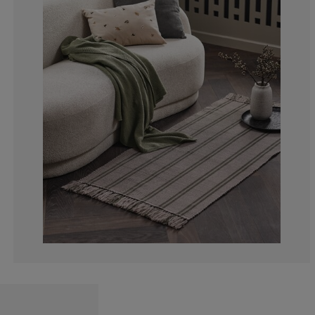
100%
0%
0%