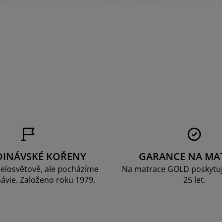
DINÁVSKÉ KOŘENY
GARANCE NA MA
elosvětově, ale pocházíme
Na matrace GOLD poskytu
ávie. Založeno roku 1979.
25 let.