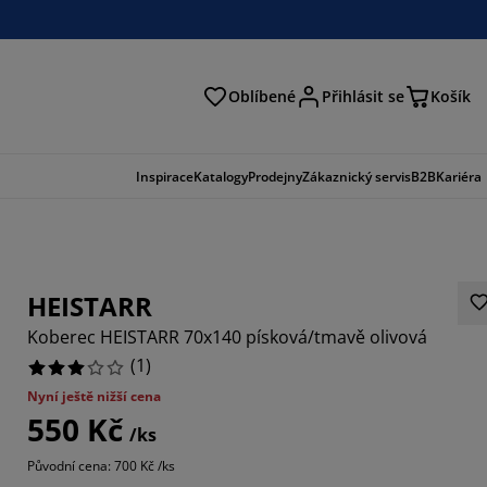
Oblíbené
Přihlásit se
Košík
at
Inspirace
Katalogy
Prodejny
Zákaznický servis
B2B
Kariéra
HEISTARR
Koberec HEISTARR 70x140 písková/tmavě olivová
(
1
)
Nyní ještě nižší cena
550 Kč
/ks
Původní cena: 700 Kč /ks