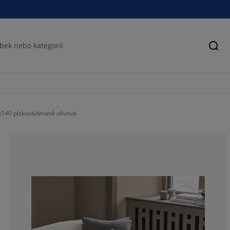
Hled
140 písková/tmavě olivová
0%
0%