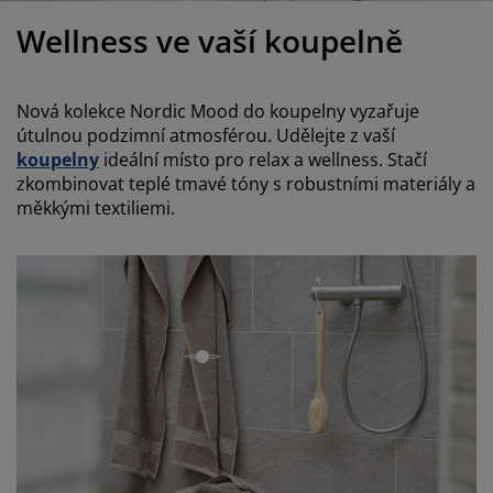
éče o nábytek/doplňky
enkovní osvětlení
rostěradla
ostelové rámy
světlení
Wellness ve vaší koupelně
emping
tní skříně
oxspring rámy s úložným prostorem
omácnost
Nová kolekce Nordic Mood do koupelny vyzařuje
ábytek do ložnice
ošty
ětský pokoj
útulnou podzimní atmosférou. Udělejte z vaší
koupelny
ideální místo pro relax a wellness. Stačí
ětské matrace
raní
zkombinovat teplé tmavé tóny s robustními materiály a
měkkými textiliemi.
ětské postele
ro mazlíčky
open