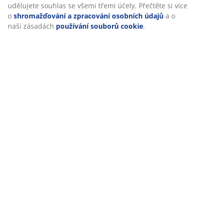
udělujete souhlas se všemi třemi účely. Přečtěte si více
Maličkosti pro relax
o
shromažďování a zpracování osobních údajů
a o
naší zásadách
používání souborů cookie
.
Podnos do vany ILSBO je nepostradatelným doplňkem
pro wellness zážitek u vás doma. Podnos má
teleskopické konce, díky nimž bude pasovat na
jakoukoli vanu. Všechny pomůcky pro ideální čas jen
pro vás tak můžete mít pohodlně po ruce.