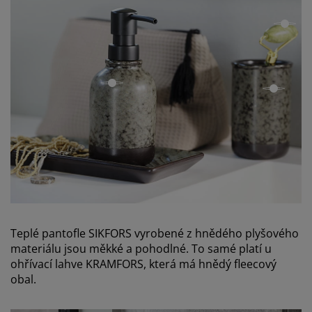
open
open
open
Teplé pantofle SIKFORS vyrobené z hnědého plyšového
materiálu jsou měkké a pohodlné. To samé platí u
ohřívací lahve KRAMFORS, která má hnědý fleecový
obal.