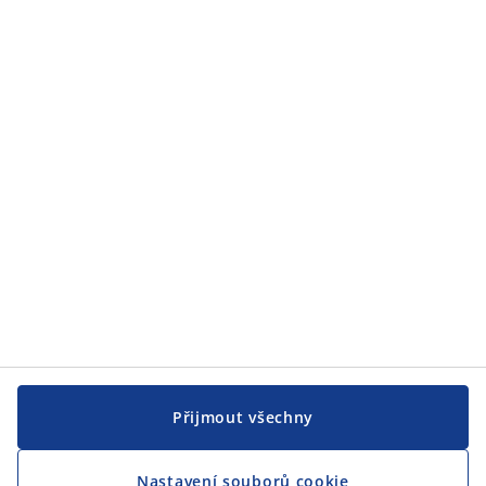
Zákaznický servis
Zákaznický servis
JYSK
JYSK
CENTRÁLA
Sledovat JYSK
Přijmout všechny
Nastavení souborů cookie