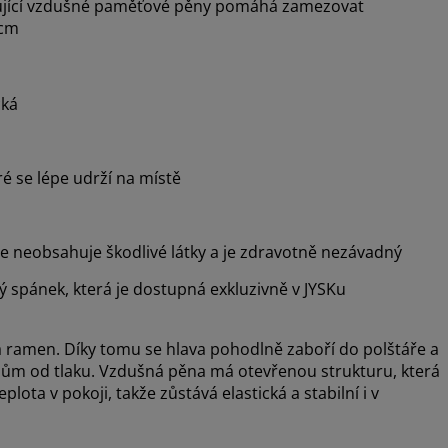
vující vzdušné paměťové pěny pomáhá zamezovat
 cm
cká
é se lépe udrží na místě
že neobsahuje škodlivé látky a je zdravotně nezávadný
 spánek, která je dostupná exkluzivně v JYSKu
 ramen. Díky tomu se hlava pohodlně zaboří do polštáře a
bům od tlaku. Vzdušná pěna má otevřenou strukturu, která
eplota v pokoji, takže zůstává elastická a stabilní i v