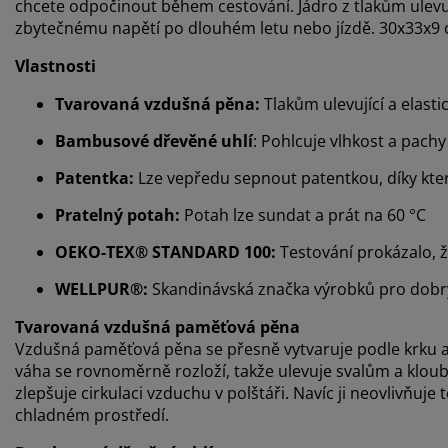
chcete odpočinout během cestování. Jádro z tlakům ule
zbytečnému napětí po dlouhém letu nebo jízdě. 30x33x9
Vlastnosti
Tvarovaná vzdušná pěna:
Tlakům ulevující a elasti
Bambusové dřevěné uhlí
: Pohlcuje vlhkost a pachy
Patentka:
Lze vepředu sepnout patentkou, díky kter
Pratelný potah:
Potah lze sundat a prát na 60 °C
OEKO-TEX® STANDARD 100:
Testování prokázalo, 
WELLPUR®:
Skandinávská značka výrobků pro dobrý
Tvarovaná vzdušná paměťová pěna
Vzdušná paměťová pěna se přesně vytvaruje podle krku a
váha se rovnoměrně rozloží, takže ulevuje svalům a klou
zlepšuje cirkulaci vzduchu v polštáři. Navíc ji neovlivňuje t
chladném prostředí.