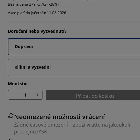
Běžná cena
279 Kč /ks (-28%)
3035%
Akce platí do (včetně): 11.08.2026
4404%
2752%
Doručení nebo vyzvednutí?
Doprava
Klikni a vyzvedni
Množství
-
+
Přidat do košíku
Neomezené možnosti vrácení
Žádné časové omezení – zboží vraťte na jakoukoli
prodejnu JYSK