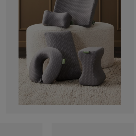
5.504587155963
7.33944954128
4.58715596330