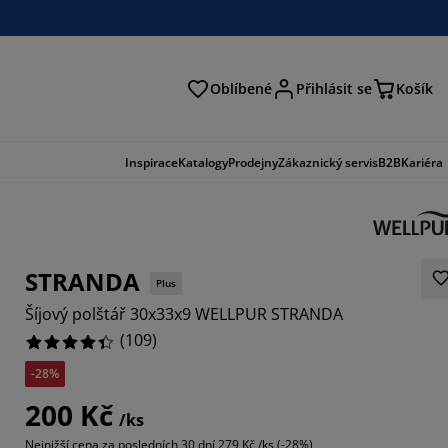
Oblíbené
Přihlásit se
Košík
at
Inspirace
Katalogy
Prodejny
Zákaznický servis
B2B
Kariéra
STRANDA
Plus
Šíjový polštář 30x33x9 WELLPUR STRANDA
(
109
)
-28%
2568%
200 Kč
/ks
3854%
Nejnižší cena za posledních 30 dní
279 Kč /ks (-28%)