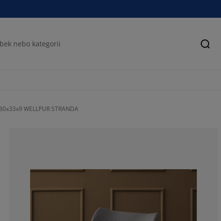
Hled
ář 30x33x9 WELLPUR STRANDA
76.1467889908
6.42201834862