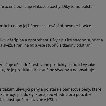
rozeně pohlcuje vlhkost a pachy. Díky tomu polštář
em krku nebo jej během cestování připevníte k tašce.
lik vidět špína a opotřebení. Díky zipu lze snadno sundat a
 a svěží. Praní na 60 a více stupňů z tkaniny odstraní
značuje důkladně testované produkty splňující vysoké
otu, že je produkt zdravotně nezávadný a neobsahuje
 tlakům ulevující pěny a polštáře z paměťové pěny, které
a zahrnuje produkty, které jsou vhodné pro použití v
 je dostupná exkluzivně v JYSKu.