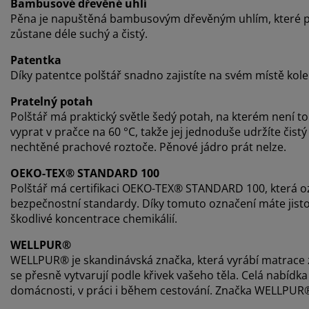
Bambusové dřevěné uhlí
Pěna je napuštěná bambusovým dřevěným uhlím, které při
zůstane déle suchý a čistý.
Patentka
Díky patentce polštář snadno zajistíte na svém místě kol
Pratelný potah
Polštář má praktický světle šedý potah, na kterém není to
vyprat v pračce na 60 °C, takže jej jednoduše udržíte čistý
nechtěné prachové roztoče. Pěnové jádro prát nelze.
OEKO-TEX® STANDARD 100
Polštář má certifikaci OEKO-TEX® STANDARD 100, která o
bezpečnostní standardy. Díky tomuto označení máte jist
škodlivé koncentrace chemikálií.
WELLPUR®
WELLPUR® je skandinávská značka, která vyrábí matrace z
se přesně vytvarují podle křivek vašeho těla. Celá nabídk
domácnosti, v práci i během cestování. Značka WELLPUR®