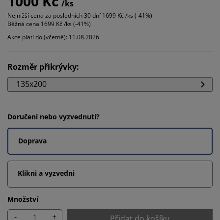
1000 Kč
/ks
Nejnižší cena za posledních 30 dní
1699 Kč /ks (-41%)
Běžná cena
1699 Kč /ks (-41%)
Akce platí do (včetně): 11.08.2026
Rozměr přikrývky
:
135x200
Doručení nebo vyzvednutí?
Doprava
Klikni a vyzvedni
Množství
-
+
Přidat do košíku