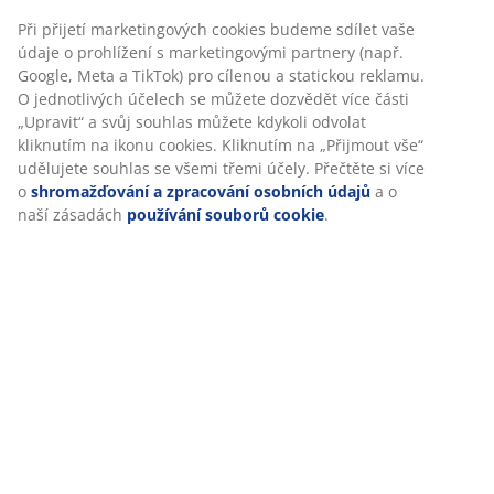
Při přijetí marketingových cookies budeme sdílet vaše
Specifikace
údaje o prohlížení s marketingovými partnery (např.
Google, Meta a TikTok) pro cílenou a statickou reklamu.
O jednotlivých účelech se můžete dozvědět více části
„Upravit“ a svůj souhlas můžete kdykoli odvolat
Hodnocení
kliknutím na ikonu cookies. Kliknutím na „Přijmout vše“
udělujete souhlas se všemi třemi účely. Přečtěte si více
(
26
)
o
shromažďování a zpracování osobních údajů
a o
naší zásadách
používání souborů cookie
.
Doprava