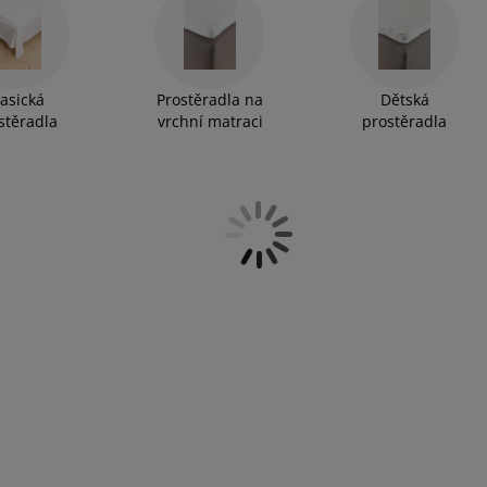
lasická
Prostěradla na
Dětská
stěradla
vrchní matraci
prostěradla