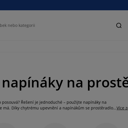
Hled
 napínáky na prost
 posouvá? Řešení je jednoduché – použijte napínáky na
 kde má. Díky chytrému upevnění a napínákům se prostěradlo
Více 