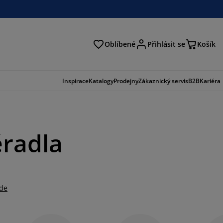
Oblíbené
Přihlásit se
Košík
at
Inspirace
Katalogy
Prodejny
Zákaznický servis
B2B
Kariéra
ěradla
zde