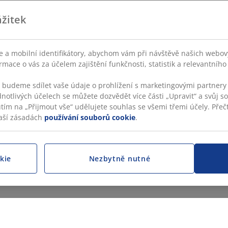
žitek
 a mobilní identifikátory, abychom vám při návštěvě našich webovýc
rmace o vás za účelem zajištění funkčnosti, statistik a relevantníh
s budeme sdílet vaše údaje o prohlížení s marketingovými partnery 
dnotlivých účelech se můžete dozvědět více části „Upravit“ a svůj s
utím na „Přijmout vše“ udělujete souhlas se všemi třemi účely. Přečt
aší zásadách
používání souborů cookie
.
kie
Nezbytně nutné