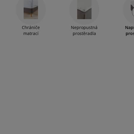
Chrániče
Nepropustná
Nap
matrací
prostěradla
pro