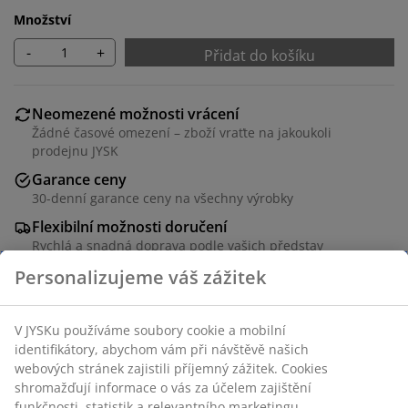
Množství
-
+
Přidat do košíku
Neomezené možnosti vrácení
Žádné časové omezení – zboží vraťte na jakoukoli
prodejnu JYSK
Garance ceny
30-denní garance ceny na všechny výrobky
Flexibilní možnosti doručení
Rychlá a snadná doprava podle vašich představ
Skladová položka: 3659489
Návod k sestavení