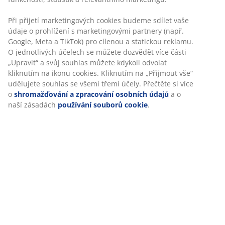
Specifikace
Hodnocení
(
131
)
Doprava