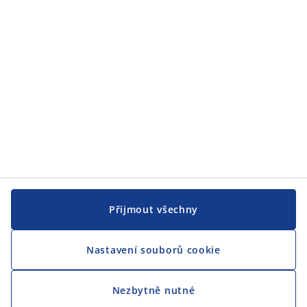
JYSK
CENTRÁLA
Sledovat JYSK
Jsme hrdým partnerem Českého paralympijského týmu