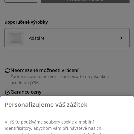
Doporučené výrobky
Polštáře
Neomezené možnosti vrácení
Žádné časové omezení – zboží vraťte na jakoukoli
prodejnu JYSK
Garance ceny
30-denní garance ceny na všechny výrobky
Flexibilní možnosti doručení
Rychlá a snadná doprava podle vašich představ