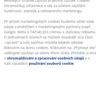
Praktická celoroční přikrývka v rozměru 135x220 cm
tvořená 2 připínacími přikrývkami. Vzdušná náplň ze
silikonizovaného spirálovitého dutého vlákna,
hmotnost 440/880 g. Potah polyesterové mikrovlákno.
Praní na 60 °C.
Skladová položka: 4150551
Specifikace
Hodnocení
(
207
)
Doprava