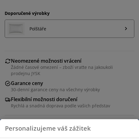
Doporučené výrobky
Polštáře
Neomezené možnosti vrácení
Žádné časové omezení – zboží vraťte na jakoukoli
prodejnu JYSK
Garance ceny
30-denní garance ceny na všechny výrobky
Flexibilní možnosti doručení
Rychlá a snadná doprava podle vašich představ
Přikrývka v rozměru 135x200 cm s jedinečnou náplní ze