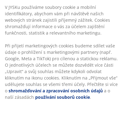
silikonizovaného umělého vlákna připomínajícího
prachové peří, 1100 g. Měkké lehké umělé prachové
peří si zachovává svůj objem a izolační vlastnosti.
Měkký potah ze 100% bavlněného batistu s biocidní
úpravou GREENFIRST®, která obsahuje aktivní látku
Geraniol. Úprava Geraniolem působí proti roztočům.
Geraniol je klasifikován jako látka, která může
senzibilizovat kůži a je nutné zamezit přímému
kontaktu s pokožkou. Produkt vždy používejte
povlečený ložním prádlem, jako je prostěradlo,
povlečení na přikrývku nebo povlak na polštář.
Skladová položka: 4049550
Specifikace
Hodnocení