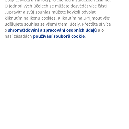
70x80 cm.
Při přijetí marketingových cookies budeme sdílet vaše
údaje o prohlížení s marketingovými partnery (např.
Skladová položka: 4251250
Google, Meta a TikTok) pro cílenou a statickou reklamu. O
jednotlivých účelech se můžete dozvědět více části
„Upravit“ a svůj souhlas můžete kdykoli odvolat kliknutím
na ikonu cookies. Kliknutím na „Přijmout vše“ udělujete
Specifikace
souhlas se všemi třemi účely. Přečtěte si více o
shromažďování a zpracování osobních údajů
a o naší
zásadách
používání souborů cookie
.
Hodnocení
(
119
)
Doprava