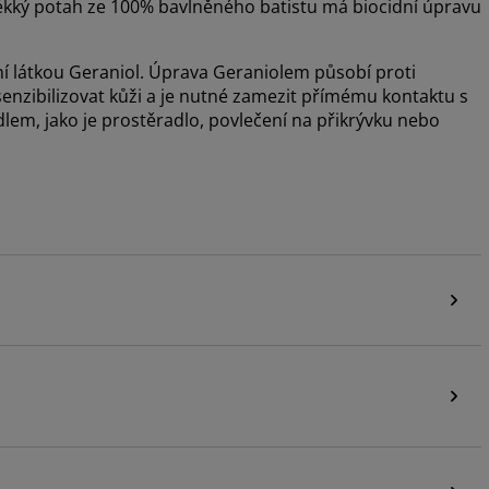
Měkký potah ze 100% bavlněného batistu má biocidní úpravu
í látkou Geraniol. Úprava Geraniolem působí proti
 senzibilizovat kůži a je nutné zamezit přímému kontaktu s
lem, jako je prostěradlo, povlečení na přikrývku nebo