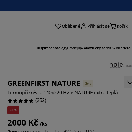
Oblíbené
Přihlásit se
Košík
at
Inspirace
Katalogy
Prodejny
Zákaznický servis
B2B
Kariéra
GREENFIRST NATURE
Gold
Termopřikrývka 140x220 Høie NATURE extra teplá
(
252
)
-60%
587%
2000 Kč
/ks
7777%
Nejnižší cena za posledních 30 dní
4999 Kč /ks (-60%)