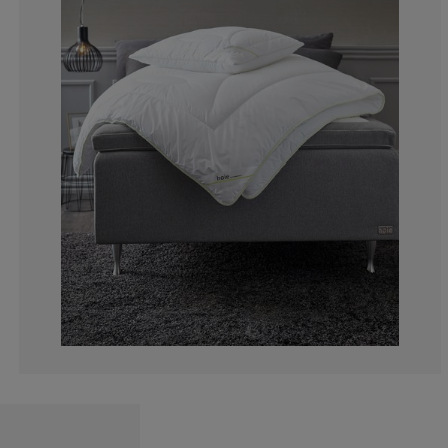
1.984126984126
0.396825396825
3.968253968253