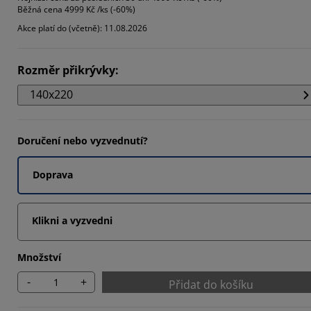
Běžná cena
4999 Kč /ks (-60%)
984%
Akce platí do (včetně): 11.08.2026
3968%
968%
Rozměr přikrývky
:
140x220
Doručení nebo vyzvednutí?
Doprava
Klikni a vyzvedni
Množství
-
+
Přidat do košíku