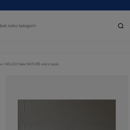
Hled
ka 140x220 Høie NATURE extra teplá
90.87301587301
2.777777777777