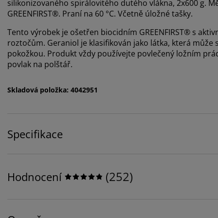
silikonizovaného spirálovitého dutého vlákna, 2x600 g. 
GREENFIRST®. Praní na 60 °C. Včetně úložné tašky.
Tento výrobek je ošetřen biocidním GREENFIRST® s aktivn
roztočům. Geraniol je klasifikován jako látka, která může
pokožkou. Produkt vždy používejte povlečený ložním prád
povlak na polštář.
Skladová položka: 4042951
Specifikace
(
252
)
Hodnocení