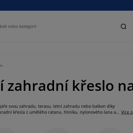
Hled
lo
 zahradní křeslo na
jaře svou zahradu, terasu, letní zahradu nebo balkon díky
adní křesla z umělého ratanu, hliníku, nylonového lana a
Více 
, disponují polstrem, k jiným budete muset v případě potřeby
nevyžadují přílišnou údržbu a pokud nemáte čas a energii se
pak vyberete zahradní křeslo, který údržbu vyžaduje,