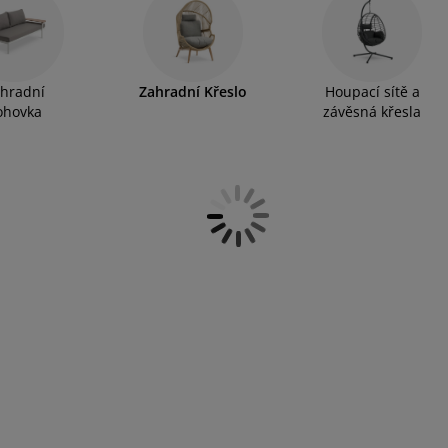
ahradní křesla můžete zkombinovat s malým zahradním
mě zahradních křesel u nás najdete i další lounge nábytek,
hradní
Zahradní Křeslo
Houpací sítě a
ohovka
závěsná křesla