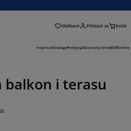
Oblíbené
Přihlásit se
Košík
at
Inspirace
Katalogy
Prodejny
Zákaznický servis
B2B
Kariéra
 balkon i terasu
zde