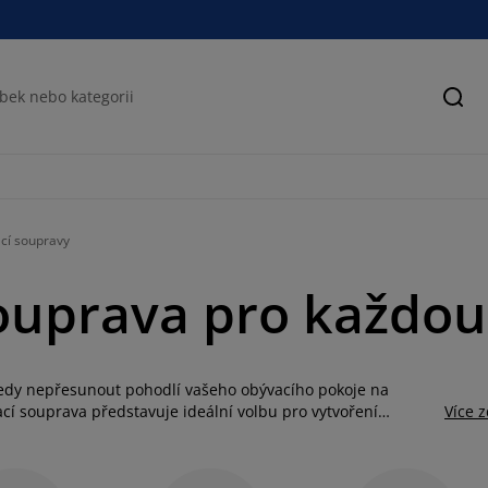
Hled
cí soupravy
ouprava pro každo
tedy nepřesunout pohodlí vašeho obývacího pokoje na
í souprava představuje ideální volbu pro vytvoření
Více 
erů. S naším širokým výběrem různých rozměrů a materiálů
y nabízíme pro 2 - 6 osob. Sedací soupravu můžete doladit
zapomeňte pořídit také slunečník, který vás ochrání před