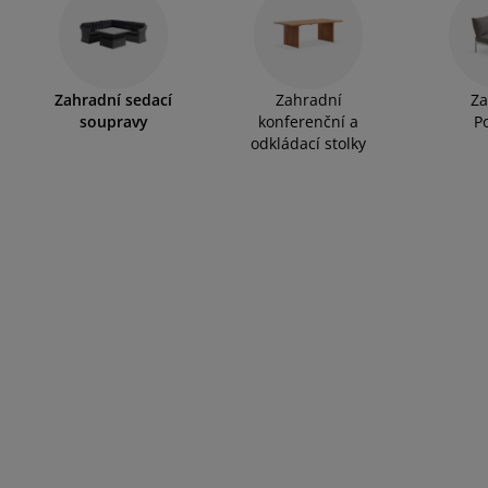
če o nábytek/doplňky
nkovní osvětlení
ostěradla
stelové rámy
větlení
slunečními paprsky ale i jemným deštěm. Pro rozjasnění letních
rozmístit i solární lampy či lucerny. Sedací soupravu můžete t
mping
tní skříně
xspring rámy s úložným prostorem
mácnost
Zahradní sedací
Zahradní
Za
bytek do ložnice
šty
tský pokoj
soupravy
konferenční a
P
odkládací stolky
tské matrace
aní
tské postele
o mazlíčky