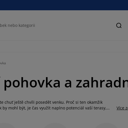
Hled
ovka
 pohovka a zahradn
te chuť ještě chvíli posedět venku. Proč si ten okamžik
by mohl být, je čas využít naplno potenciál vaší terasy,
Více 
auč vám nabídne přesně to pohodlí, které k relaxaci venku
, nebo jen při odpočinku o samotě. Vyberte si z nabídky
 dalších odolných materiálů. Naše polstrované zahradní