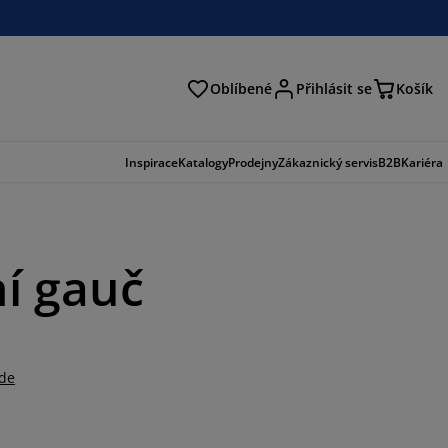
Oblíbené
Přihlásit se
Košík
at
Inspirace
Katalogy
Prodejny
Zákaznický servis
B2B
Kariéra
í gauč
zde