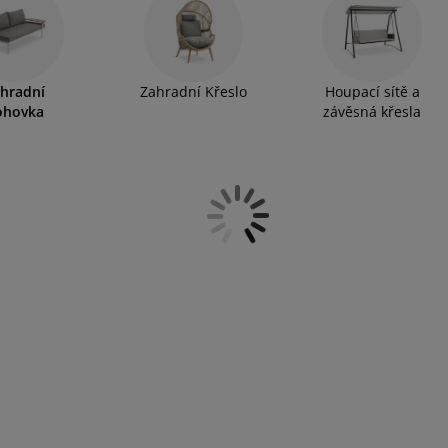
t.
hradní
Zahradní Křeslo
Houpací sítě a
ohovka
závěsná křesla