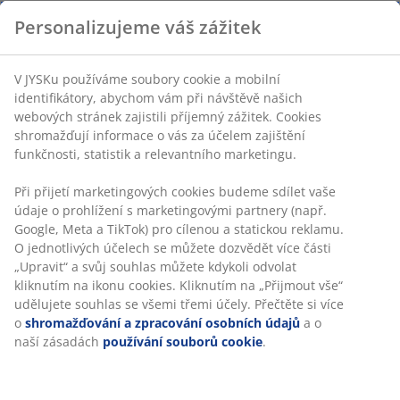
4. Najděte správné polstry
Personalizujeme váš zážitek
Pořiďte si sedáky a polstry. Nejen, že by měly odpovídat
V JYSKu používáme soubory cookie a mobilní
velikosti paletového nábytku, který stavíte. Měly by být
identifikátory, abychom vám při návštěvě našich
také dostatečně velké, abyste necítili mezery mezi
webových stránek zajistili příjemný zážitek. Cookies
prkny v sedáku a dostatečně tlusté, abyste necítili
shromažďují informace o vás za účelem zajištění
prkna na zádech. Látka by měla být pevná, ale zároveň
funkčnosti, statistik a relevantního marketingu.
měkká.
Při přijetí marketingových cookies budeme sdílet vaše
údaje o prohlížení s marketingovými partnery (např.
Google, Meta a TikTok) pro cílenou a statickou reklamu.
O jednotlivých účelech se můžete dozvědět více části
„Upravit“ a svůj souhlas můžete kdykoli odvolat
kliknutím na ikonu cookies. Kliknutím na „Přijmout vše“
udělujete souhlas se všemi třemi účely. Přečtěte si více
o
shromažďování a zpracování osobních údajů
a o
naší zásadách
používání souborů cookie
.