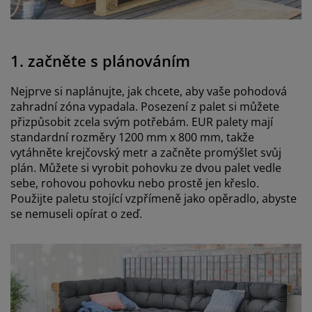
1. začněte s plánováním
Nejprve si naplánujte, jak chcete, aby vaše pohodová
zahradní zóna vypadala. Posezení z palet si můžete
přizpůsobit zcela svým potřebám. EUR palety mají
standardní rozměry 1200 mm x 800 mm, takže
vytáhněte krejčovský metr a začněte promýšlet svůj
plán. Můžete si vyrobit pohovku ze dvou palet vedle
sebe, rohovou pohovku nebo prostě jen křeslo.
Použijte paletu stojící vzpřímeně jako opěradlo, abyste
se nemuseli opírat o zeď.