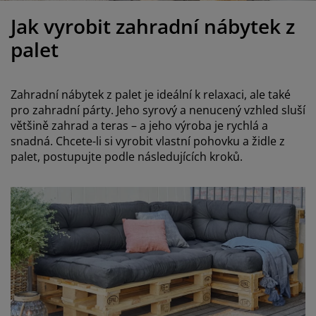
éče o nábytek/doplňky
enkovní osvětlení
rostěradla
ostelové rámy
světlení
Jak vyrobit zahradní nábytek z
emping
tní skříně
oxspring rámy s úložným prostorem
omácnost
palet
ábytek do ložnice
ošty
ětský pokoj
Zahradní nábytek z palet je ideální k relaxaci, ale také
ětské matrace
raní
pro zahradní párty. Jeho syrový a nenucený vzhled sluší
většině zahrad a teras – a jeho výroba je rychlá a
snadná. Chcete-li si vyrobit vlastní pohovku a židle z
ětské postele
ro mazlíčky
palet, postupujte podle následujících kroků.