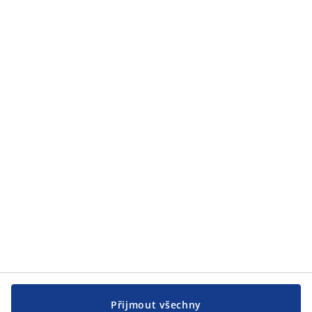
Kategorie
Zákaznický servis
Zákaznický servis
JYSK
JYSK
CENTRÁLA
Sledovat JYSK
Přijmout všechny