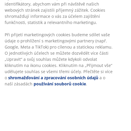
600 Kč
identifikátory, abychom vám při návštěvě našich
/ks
175 Kč
Nejnižší cena za
webových stránek zajistili příjemný zážitek. Cookies
/ks
posledních 30
shromažďují informace o vás za účelem zajištění
Nejnižší cena za
dní
1499 Kč /ks
posledních 30
(-60%)
funkčnosti, statistik a relevantního marketingu.
dní
349 Kč /ks
Běžná cena
1499
(-50%)
Kč /ks (-60%)
Běžná cena
349
Při přijetí marketingových cookies budeme sdílet vaše
Další varianty
Kč /ks (-50%)
údaje o prohlížení s marketingovými partnery (např.
Google, Meta a TikTok) pro cílenou a statickou reklamu.
Další varianty
O jednotlivých účelech se můžete dozvědět více části
„Upravit“ a svůj souhlas můžete kdykoli odvolat
kliknutím na ikonu cookies. Kliknutím na „Přijmout vše“
udělujete souhlas se všemi třemi účely. Přečtěte si více
Pokud vám na atmosféře v pokoji záleží trochu víc,
o
shromažďování a zpracování osobních údajů
a o
porozhlédněte se po
postelovém čele
. Nejenže vypadá
naší zásadách
používání souborů cookie
.
skvěle, ale při sezení v posteli poskytuje i extra komfort.
Přehoz na postel
pak zakryje vaše povlečení a postárá
se o čistý vzhled místnosti.
Mohlo by se vám líbit