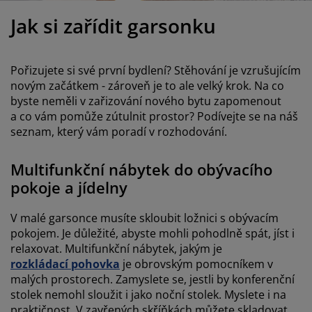
éče o nábytek/doplňky
enkovní osvětlení
rostěradla
ostelové rámy
světlení
Jak si zařídit garsonku
emping
tní skříně
oxspring rámy s úložným prostorem
omácnost
Pořizujete si své první bydlení? Stěhování je vzrušujícím
ábytek do ložnice
ošty
ětský pokoj
novým začátkem - zároveň je to ale velký krok. Na co
byste neměli v zařizování nového bytu zapomenout
ětské matrace
raní
a co vám pomůže zútulnit prostor? Podívejte se na náš
seznam, který vám poradí v rozhodování.
ětské postele
ro mazlíčky
Multifunkční nábytek do obývacího
pokoje a jídelny
V malé garsonce musíte skloubit ložnici s obývacím
pokojem. Je důležité, abyste mohli pohodlně spát, jíst i
relaxovat. Multifunkční nábytek, jakým je
rozkládací pohovka
je obrovským pomocníkem v
malých prostorech. Zamyslete se, jestli by konferenční
stolek nemohl sloužit i jako noční stolek. Myslete i na
praktičnost. V zavřených skříňkách můžete skladovat