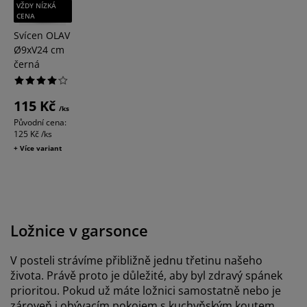
nižší cena
VŽDY NÍZKÁ
CENA
OLAV
Svícen OLAV
Ø9xV24 cm
černá
115 Kč
/ks
Původní cena:
125 Kč /ks
+ Více variant
Ložnice v garsonce
V posteli strávíme přibližně jednu třetinu našeho
života. Právě proto je důležité, aby byl zdravý spánek
prioritou. Pokud už máte ložnici samostatně nebo je
zároveň i obývacím pokojem s kuchyňským koutem,