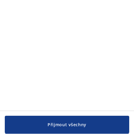
Kategorie
Zákaznický servis
Zákaznický servis
JYSK
JYSK
CENTRÁLA
Sledovat JYSK
Přijmout všechny