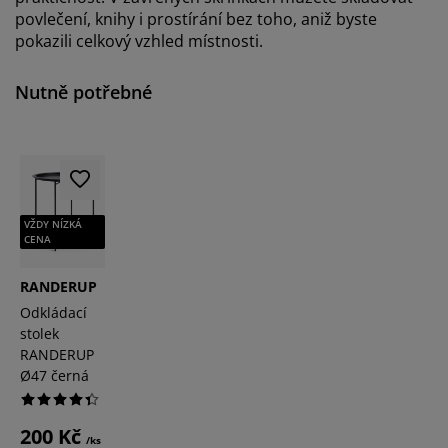
povlečení, knihy i prostírání bez toho, aniž byste
pokazili celkový vzhled místnosti.
Nutně potřebné
VŽDY NÍZKÁ
CENA
RANDERUP
Odkládací
stolek
RANDERUP
Ø47 černá
200 Kč
/ks