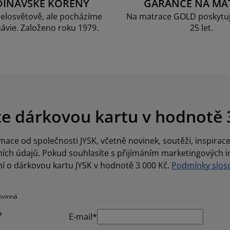
DINÁVSKÉ KOŘENY
GARANCE NA MA
elosvětově, ale pocházíme
Na matrace GOLD poskytu
ávie. Založeno roku 1979.
25 let.
te dárkovou kartu v hodnotě 
ace od společnosti JYSK, včetně novinek, soutěží, inspira
ch údajů. Pokud souhlasíte s přijímáním marketingových i
í o dárkovou kartu JYSK v hodnotě 3 000 Kč.
Podmínky sloso
ovinná
*
E-mail*