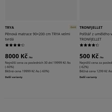
TRYA
TRONFJELLET
Gold
Pěnová matrace 90×200 cm TRYA velmi
Polštář z umělého 
tvrdá
TRONFJELLET
8000 Kč
500 Kč
/ks
/ks
Nejnižší cena za posledních 30 dní
19999 Kč /ks
Nejnižší cena za posled
(-60%)
(-62%)
Běžná cena
19999 Kč /ks (-60%)
Běžná cena
1299 Kč /k
Další varianty
Další varianty