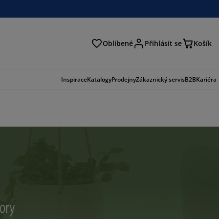
Oblíbené
Přihlásit se
Košík
at
Inspirace
Katalogy
Prodejny
Zákaznický servis
B2B
Kariéra