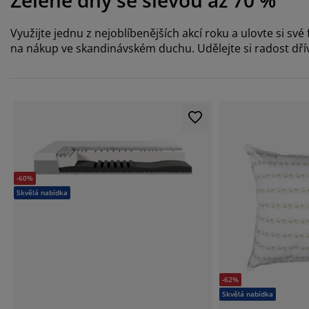
Zelené dny se slevou až 70 %
Využijte jednu z nejoblíbenějších akcí roku a ulovte si sv
na nákup ve skandinávském duchu. Udělejte si radost dřív
-60%
Skvělá nabídka
-62%
Skvělá nabídka