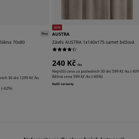
-60%
AUSTRA
Plus
vlákna 70x80
Závěs AUSTRA 1x140x175 samet béžová
240 Kč
/ks
Nejnižší cena za posledních 30 dní
599 Kč /ks (-60
Běžná cena
599 Kč /ks (-60%)
ních 30 dní
1299 Kč /ks
Další varianty
s (-62%)