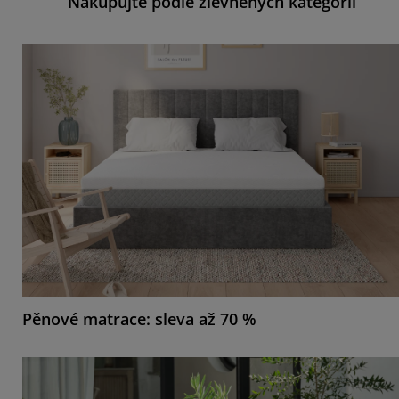
Nakupujte podle zlevněných kategorií
Pěnové matrace: sleva až 70 %