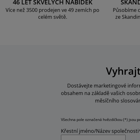
46 LET SKVĚLÝCH NABÍDEK
SKAN
Více než 3500 prodejen ve 49 zemích po
Působíme c
celém světě.
ze Skandin
Vyhraj
Dostávejte marketingové inform
obsahem na základě vašich osobní
měsíčního slosován
Všechna pole označená hvězdičkou (*) jsou p
Křestní jméno/Název společnosti