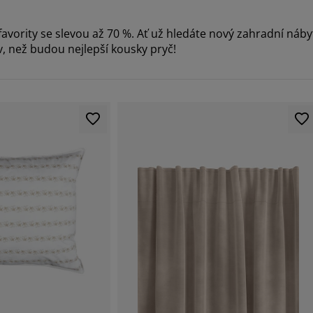
é favority se slevou až 70 %. Ať už hledáte nový zahradní náb
, než budou nejlepší kousky pryč!