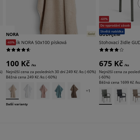
-60%
Do vyprodání zásob
Skvělá nabídka
NORA
GUDHJEM
Gold
Ručník NORA 50x100 písková
Stohovací židle G
-60%
100 Kč
675 Kč
/ks
/ks
%)
Nejnižší cena za posledních 30 dní
249 Kč /ks (-60%)
Nejnižší cena za posled
Běžná cena
249 Kč /ks (-60%)
(-60%)
Běžná cena
1699 Kč /ks
+
1
Další varianty