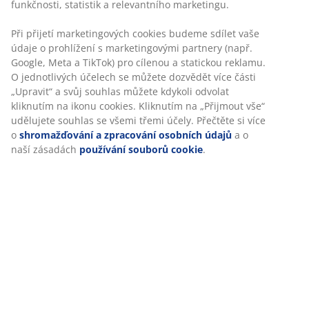
funkčnosti, statistik a relevantního marketingu.
Kancelářské židle - sleva až 60 %
Při přijetí marketingových cookies budeme sdílet vaše
údaje o prohlížení s marketingovými partnery (např.
Google, Meta a TikTok) pro cílenou a statickou reklamu.
Psací stoly - sleva až 40 %
O jednotlivých účelech se můžete dozvědět více části
„Upravit“ a svůj souhlas můžete kdykoli odvolat
kliknutím na ikonu cookies. Kliknutím na „Přijmout vše“
udělujete souhlas se všemi třemi účely. Přečtěte si více
Policové systémy - sleva až 25 %
o
shromažďování a zpracování osobních údajů
a o
naší zásadách
používání souborů cookie
.
Knihovny - sleva až 27 %
Lampy a lampičky - sleva až 46
%
Koše a košíky - sleva až 40 %