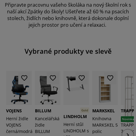
éče o nábytek/doplňky
enkovní osvětlení
rostěradla
ostelové rámy
světlení
Připravte pracovnu vašeho školáka na nový školní rok s
naší akcí Zpátky do školy! Ušetřete až 60 % na psacích
emping
tní skříně
oxspring rámy s úložným prostorem
omácnost
stolech, židlích nebo knihovně, která dokonale doplní
jejich prostor pro učení a relaxaci.
ábytek do ložnice
ošty
ětský pokoj
ětské matrace
raní
Vybrané produkty ve slevě
ětské postele
ro mazlíčky
VOJENS
BILLUM
MARKSKEL
TRAPP
Gold
LINDHOLM
Herní židle
Kancelářská
Knihovna
Regál
Novinka
Herní stůl
VOJENS
židle
MARKSKEL 5
TRAPP
LINDHOLM s
černá/modrá
BILLUM
polic
7 polic