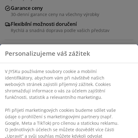
Garance ceny
30-denní garance ceny na všechny výrobky
Flexibilní možnosti doručení
Rychlá a snadná doprava podle vašich představ
Personalizujeme váš zážitek
Černý koš z papírové příze pro uložení dek, hraček a
jiných předmětů v obývacím pokoji nebo koupelně.
Vybaven praktickými úchyty. Š37×D37×V32 cm
V JYSKu používáme soubory cookie a mobilní
identifikátory, abychom vám při návštěvě našich
webových stránek zajistili příjemný zážitek. Cookies
shromažďují informace o vás za účelem zajištění
Skladová položka: 4912632
funkčnosti, statistik a relevantního marketingu.
Při přijetí marketingových cookies budeme sdílet vaše
údaje o prohlížení s marketingovými partnery (např.
Specifikace
Google, Meta a TikTok) pro cílenou a statickou reklamu.
O jednotlivých účelech se můžete dozvědět více části
„Upravit“ a svůj souhlas můžete kdykoli odvolat