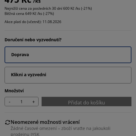
/ks
Nejnižší cena za posledních 30 dní
600 Kč /ks (-21%)
Běžná cena
649 Kč /ks (-27%)
Akce platí do (včetně): 11.08.2026
Doručení nebo vyzvednutí?
Doprava
Klikni a vyzvedni
Množství
-
+
Přidat do košíku
Neomezené možnosti vrácení
Žádné časové omezení – zboží vraťte na jakoukoli
prodejnu JYSK