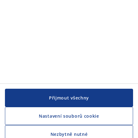
JYSK
CENTRÁLA
Sledovat JYSK
Přijmout všechny
Nastavení souborů cookie
Jsme hrdým partnerem Českého paralympijského týmu
Nezbytně nutné