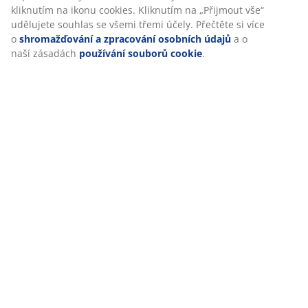
kliknutím na ikonu cookies. Kliknutím na „Přijmout vše“
Hodnocení
udělujete souhlas se všemi třemi účely. Přečtěte si více
(
2
)
o
shromažďování a zpracování osobních údajů
a o
naší zásadách
používání souborů cookie
.
Doprava