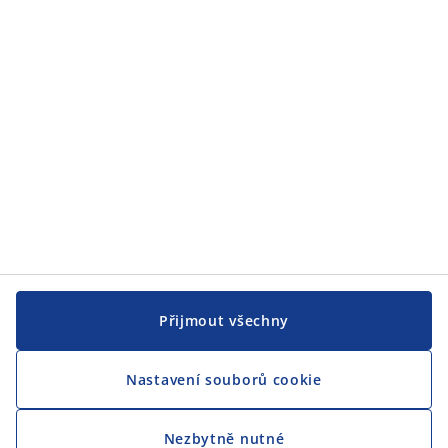
JYSK
CENTRÁLA
Sledovat JYSK
Přijmout všechny
Nastavení souborů cookie
Jsme hrdým partnerem Českého paralympijského týmu
Nezbytně nutné