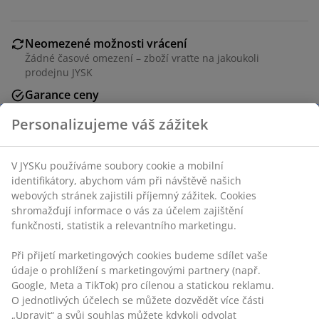
Neomezené možnosti vrácení
Žádné časové omezení – zboží vraťte na jakoukoli
prodejnu JYSK
Garance ceny
30-denní garance ceny na všechny výrobky
Personalizujeme váš zážitek
Flexibilní možnosti doručení
Rychlá a snadná doprava podle vašich představ
V JYSKu používáme soubory cookie a mobilní
identifikátory, abychom vám při návštěvě našich
webových stránek zajistili příjemný zážitek. Cookies
Bambus. Bez žárovky. Ø19×V25 cm
shromažďují informace o vás za účelem zajištění
funkčnosti, statistik a relevantního marketingu.
Při přijetí marketingových cookies budeme sdílet vaše
Skladová položka: 4912627
údaje o prohlížení s marketingovými partnery (např.
Google, Meta a TikTok) pro cílenou a statickou reklamu.
Návod k sestavení
O jednotlivých účelech se můžete dozvědět více části
„Upravit“ a svůj souhlas můžete kdykoli odvolat