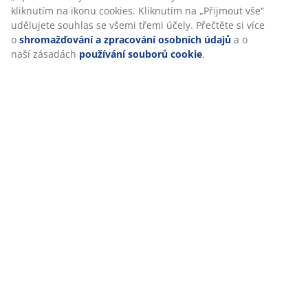
kliknutím na ikonu cookies. Kliknutím na „Přijmout vše“
udělujete souhlas se všemi třemi účely. Přečtěte si více
Specifikace
o
shromažďování a zpracování osobních údajů
a o
naší zásadách
používání souborů cookie
.
Hodnocení
(
6
)
Doprava