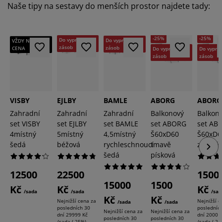
Naše tipy na sestavy do menších prostor najdete tady:
-25%
-35%
-25%
-25%
Do vyprodání
Do vyprodání
VŽDY NÍZKÁ
zásob
zásob
CENA
Do vyprodání
Do vypro
zásob
zásob
VISBY
EJLBY
BAMLE
ABORG
ABORG
Zahradní
Zahradní
Zahradní
Balkonový
Balkon
set VISBY
set EJLBY
set BAMLE
set ABORG
set AB
4místný
5místný
4,5místný
Š60xD60
Š60xD6
šedá
béžová
rychleschnoucí
tmavě
zelená
šedá
písková
12500
22500
1500
15000
1500
Kč
Kč
Kč
/sada
/sada
/sad
Kč
Kč
Nejnižší cena za
Nejnižší c
/sada
/sada
posledních 30
posledníc
Nejnižší cena za
Nejnižší cena za
dní
29999 Kč
dní
2000 
posledních 30
posledních 30
/sada (-25%)
/sada (-25