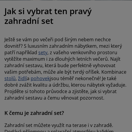
éče o nábytek/doplňky
enkovní osvětlení
rostěradla
ostelové rámy
světlení
Jak si vybrat ten pravý
emping
tní skříně
oxspring rámy s úložným prostorem
omácnost
zahradní set
ábytek do ložnice
ošty
ětský pokoj
Ještě se vám po večeři pod širým nebem nechce
ětské matrace
raní
dovnitř? S luxusním zahradním nábytkem, mezi který
patří například
sety
, z vašeho venkovního prostoru
vytěžíte maximum i za dlouhých letních večerů. Najít
ětské postele
ro mazlíčky
zahradní sestavu, která bude perfektně vyhovovat
vašim potřebám, může ale být tvrdý oříšek. Kombinace
stolů
,
židlí
a
pohovek
jsou téměř nekonečné! Je také
dobré zvážit kvalitu a údržbu, kterou nábytek vyžaduje.
Projděte si tohoto průvodce a zjistěte, jak si vybrat
zahradní sestavu a čemu věnovat pozornost.
K čemu je zahradní set?
Zahradní set můžete využít na terase i v zahradě.
Dodává příjemnou a relaxační atmosféru každým