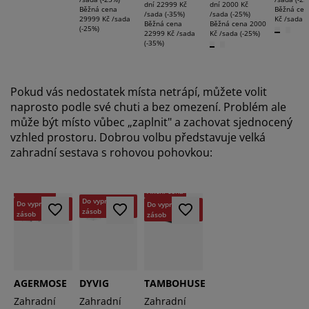
dní
22999 Kč
dní
2000 Kč
Běžná cena
Běžná cen
/sada (-35%)
/sada (-25%)
29999 Kč /sada
Kč /sada (
Běžná cena
Běžná cena
2000
(-25%)
22999 Kč /sada
Kč /sada (-25%)
(-35%)
Pokud vás nedostatek místa netrápí, můžete volit
naprosto podle své chuti a bez omezení. Problém ale
může být místo vůbec „zaplnit" a zachovat sjednocený
vzhled prostoru. Dobrou volbu představuje velká
zahradní sestava s rohovou pohovkou:
-50%
Akční cena
Akční cena
Do vyprodání
Do vyprodání
Do vyprodání
zásob
zásob
zásob
AGERMOSE
DYVIG
TAMBOHUSE
Zahradní
Zahradní
Zahradní