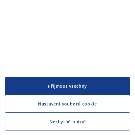
CENTRÁLA
Sledovat JYSK
Přijmout všechny
Jsme hrdým partnerem Českého paralympijského týmu
Nastavení souborů cookie
Nezbytně nutné