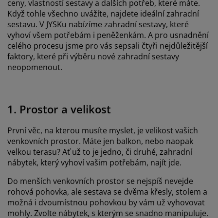
ceny, vlastností sestavy a dalších potřeb, které máte.
Když tohle všechno uvážíte, najdete ideální zahradní
sestavu. V JYSKu nabízíme zahradní sestavy, které
vyhoví všem potřebám i peněženkám. A pro usnadnění
celého procesu jsme pro vás sepsali čtyři nejdůležitější
faktory, které při výběru nové zahradní sestavy
neopomenout.
1. Prostor a velikost
První věc, na kterou musíte myslet, je velikost vašich
venkovních prostor. Máte jen balkon, nebo naopak
velkou terasu? Ať už to je jedno, či druhé, zahradní
nábytek, který vyhoví vašim potřebám, najít jde.
Do menších venkovních prostor se nejspíš nevejde
rohová pohovka, ale sestava se dvěma křesly, stolem a
možná i dvoumístnou pohovkou by vám už vyhovovat
mohly. Zvolte nábytek, s kterým se snadno manipuluje.