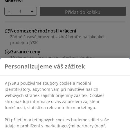
Množství
-
+
Přidat do košíku
Neomezené možnosti vrácení
Žádné časové omezení – zboží vraťte na jakoukoli
prodejnu JYSK
Garance ceny
30-denní garance ceny na všechny výrobky
Personalizujeme váš zážitek
Flexibilní možnosti doručení
Rychlá a snadná doprava podle vašich představ
V JYSKu používáme soubory cookie a mobilní
identifikátory, abychom vám při návštěvě našich
webových stránek zajistili příjemný zážitek. Cookies
Potah ze 100% polyesteru (50 % recyklováno). 50x35 cm
shromažďují informace o vás za účelem zajištění
funkčnosti, statistik a relevantního marketingu.
Skladová položka: 6869458
Při přijetí marketingových cookies budeme sdílet vaše
údaje o prohlížení s marketingovými partnery (např.