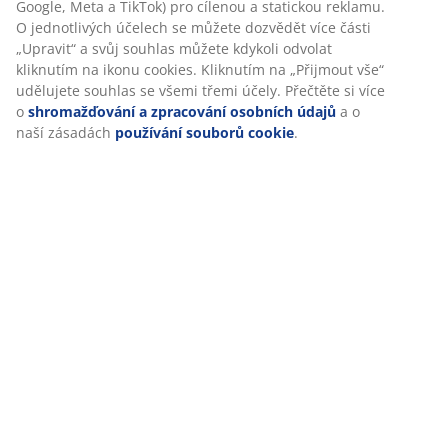
Google, Meta a TikTok) pro cílenou a statickou reklamu.
Specifikace
O jednotlivých účelech se můžete dozvědět více části
„Upravit“ a svůj souhlas můžete kdykoli odvolat
kliknutím na ikonu cookies. Kliknutím na „Přijmout vše“
udělujete souhlas se všemi třemi účely. Přečtěte si více
Hodnocení
o
shromažďování a zpracování osobních údajů
a o
naší zásadách
používání souborů cookie
.
(
2
)
Doprava