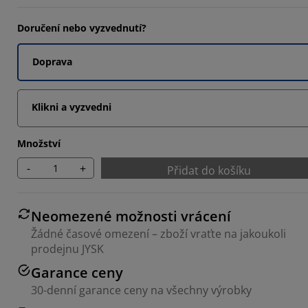
1111%
Doručení nebo vyzvednutí?
Doprava
1111%
Klikni a vyzvedni
Množství
-
+
Přidat do košíku
Neomezené možnosti vrácení
Žádné časové omezení – zboží vraťte na jakoukoli
prodejnu JYSK
Garance ceny
30-denní garance ceny na všechny výrobky