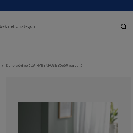
Hled
Dekorační polštář HYBENROSE 35x60 barevná
66.6666666666
11.1111111111