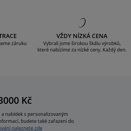
TRACE
VŽDY NÍZKÁ CENA
jeme záruku
Vybrali jsme širokou škálu výrobků,
které nabízíme za nízké ceny. Každý den.
3000 Kč
ce a nabídek s personalizovaným
nformací, budete také zařazeni do
vání naleznete zde