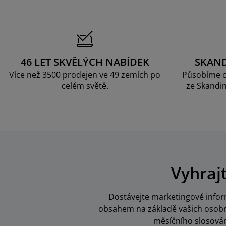
46 LET SKVĚLÝCH NABÍDEK
SKAN
Více než 3500 prodejen ve 49 zemích po
Působíme c
celém světě.
ze Skandin
Vyhraj
Dostávejte marketingové inform
obsahem na základě vašich osobní
měsíčního slosován