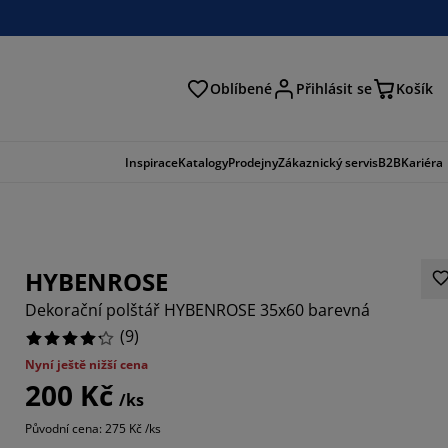
Oblíbené
Přihlásit se
Košík
at
Inspirace
Katalogy
Prodejny
Zákaznický servis
B2B
Kariéra
HYBENROSE
Dekorační polštář HYBENROSE 35x60 barevná
(
9
)
Nyní ještě nižší cena
200 Kč
6666%
/ks
Původní cena: 275 Kč /ks
1111%