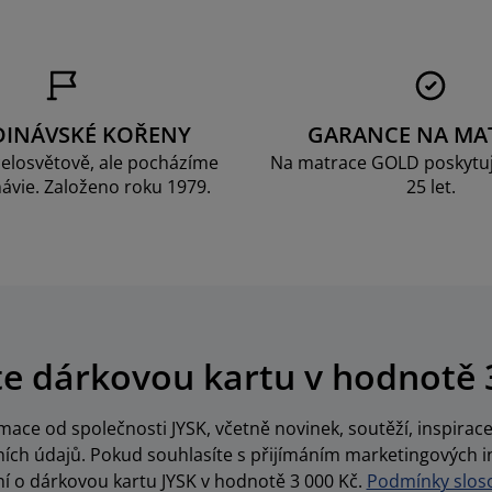
DINÁVSKÉ KOŘENY
GARANCE NA MA
elosvětově, ale pocházíme
Na matrace GOLD poskytu
ávie. Založeno roku 1979.
25 let.
te dárkovou kartu v hodnotě 
ace od společnosti JYSK, včetně novinek, soutěží, inspira
ch údajů. Pokud souhlasíte s přijímáním marketingových i
í o dárkovou kartu JYSK v hodnotě 3 000 Kč.
Podmínky sloso